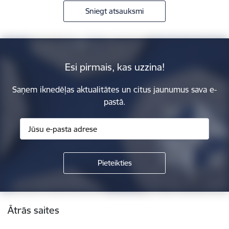
Sniegt atsauksmi
Esi pirmais, kas uzzina!
Saņem iknedēļas aktualitātes un citus jaunumus sava e-
pastā.
Kājene
Ātrās saites