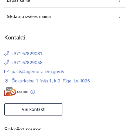
Lapas karte
Sīkdatņu izvēles maiņa
Kontakti
+371 67829081
+371 67829058
E-pasts:
pasts@agentura.iem.gov.lv
Čiekurkalna 1.līnija 1, k-2, Rīga, LV-1026
Visi kontakti
Sekojiet mums