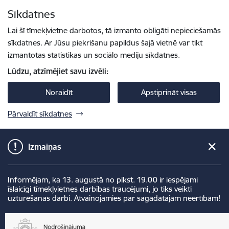
Pāriet uz lapas saturu
Sīkdatnes
Spied
lai meklētu
Enter
Lai šī tīmekļvietne darbotos, tā izmanto obligāti nepieciešamās
sīkdatnes. Ar Jūsu piekrišanu papildus šajā vietnē var tikt
izmantotas statistikas un sociālo mediju sīkdatnes.
Lūdzu, atzīmējiet savu izvēli:
Noraidīt
Apstiprināt visas
Pārvaldīt sīkdatnes
Izmaiņas
Informējam, ka 13. augustā no plkst. 19.00 ir iespējami
īslaicīgi tīmekļvietnes darbības traucējumi, jo tiks veikti
uzturēšanas darbi. Atvainojamies par sagādātajām neērtībām!