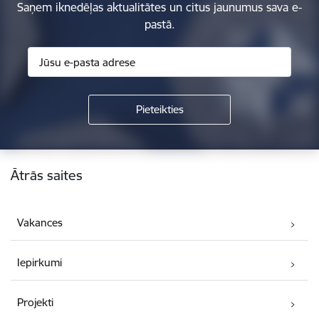
Saņem iknedēļas aktualitātes un citus jaunumus sava e-
pastā.
Kājene
Ātrās saites
Vakances
Iepirkumi
Projekti