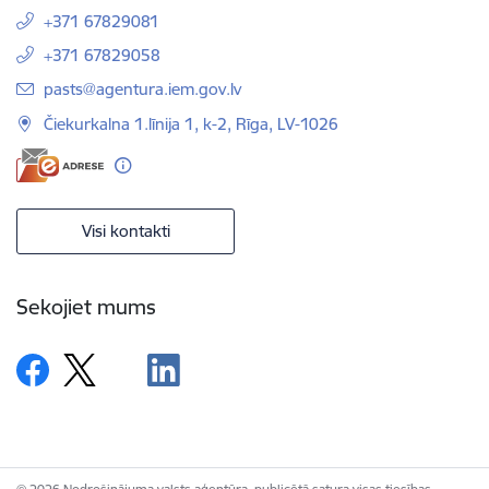
+371 67829081
+371 67829058
E-pasts:
pasts@agentura.iem.gov.lv
Čiekurkalna 1.līnija 1, k-2, Rīga, LV-1026
Visi kontakti
Sekojiet mums