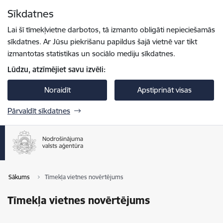
Pāriet uz lapas saturu
Sīkdatnes
Spied
lai meklētu
Enter
Lai šī tīmekļvietne darbotos, tā izmanto obligāti nepieciešamās
sīkdatnes. Ar Jūsu piekrišanu papildus šajā vietnē var tikt
izmantotas statistikas un sociālo mediju sīkdatnes.
Lūdzu, atzīmējiet savu izvēli:
Noraidīt
Apstiprināt visas
Pārvaldīt sīkdatnes
Sākums
Tīmekļa vietnes novērtējums
Tīmekļa vietnes novērtējums