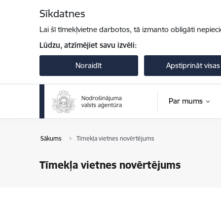
Pāriet uz lapas saturu
Sīkdatnes
Lai šī tīmekļvietne darbotos, tā izmanto obligāti nepiec
Lūdzu, atzīmējiet savu izvēli:
Noraidīt
Apstiprināt visas
Par mums
Sākums
Tīmekļa vietnes novērtējums
Tīmekļa vietnes novērtējums