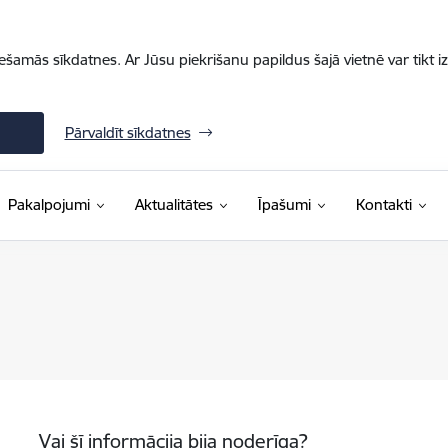
iešamās sīkdatnes. Ar Jūsu piekrišanu papildus šajā vietnē var tikt i
Pārvaldīt sīkdatnes
Pakalpojumi
Aktualitātes
Īpašumi
Kontakti
Vai šī informācija bija noderīga?