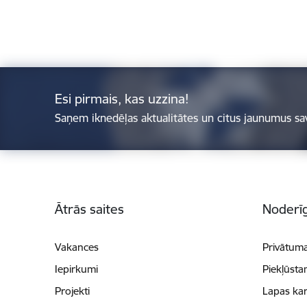
Esi pirmais, kas uzzina!
Saņem iknedēļas aktualitātes un citus jaunumus sa
Kājene
Ātrās saites
Noderīg
Vakances
Privātuma
Iepirkumi
Piekļūsta
Projekti
Lapas kar