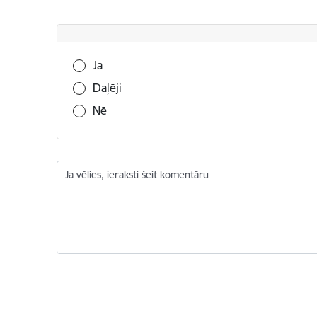
Vai šī informācija bija noderīga?
Jā
Daļēji
Nē
Ja vēlies, ieraksti šeit komentāru