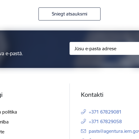
Sniegt atsauksmi
va e-pastā.
i
Kontakti
 politika
+371 67829081
+371 67829058
mība
E-pasts:
pasts@agentura.iem.gov
te