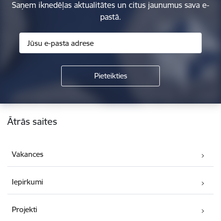
Saņem iknedēļas aktualitātes un citus jaunumus sava e-
pastā.
Kājene
Ātrās saites
Vakances
Iepirkumi
Projekti