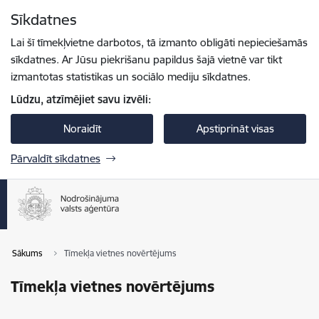
Pāriet uz lapas saturu
Sīkdatnes
Spied
lai meklētu
Enter
Lai šī tīmekļvietne darbotos, tā izmanto obligāti nepieciešamās
sīkdatnes. Ar Jūsu piekrišanu papildus šajā vietnē var tikt
izmantotas statistikas un sociālo mediju sīkdatnes.
Lūdzu, atzīmējiet savu izvēli:
Noraidīt
Apstiprināt visas
Pārvaldīt sīkdatnes
Sākums
Tīmekļa vietnes novērtējums
Tīmekļa vietnes novērtējums