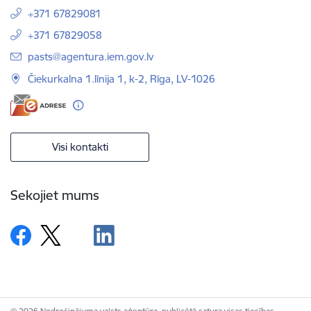
+371 67829081
+371 67829058
E-pasts:
pasts@agentura.iem.gov.lv
Čiekurkalna 1.līnija 1, k-2, Rīga, LV-1026
Visi kontakti
Sekojiet mums