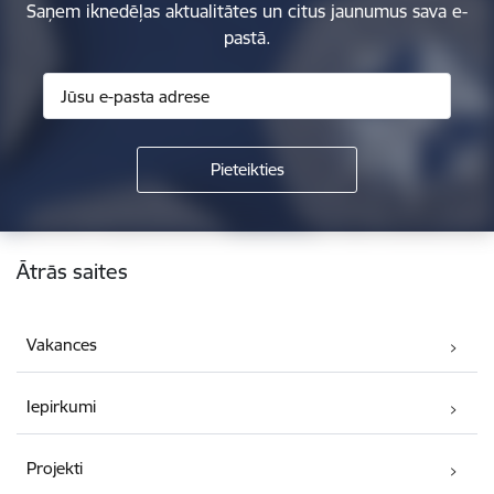
Saņem iknedēļas aktualitātes un citus jaunumus sava e-
pastā.
Kājene
Ātrās saites
Vakances
Iepirkumi
Projekti