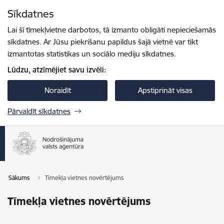
Pāriet uz lapas saturu
Sīkdatnes
Spied
lai meklētu
Enter
Lai šī tīmekļvietne darbotos, tā izmanto obligāti nepieciešamās
sīkdatnes. Ar Jūsu piekrišanu papildus šajā vietnē var tikt
izmantotas statistikas un sociālo mediju sīkdatnes.
Lūdzu, atzīmējiet savu izvēli:
Noraidīt
Apstiprināt visas
Pārvaldīt sīkdatnes
Sākums
Tīmekļa vietnes novērtējums
Tīmekļa vietnes novērtējums