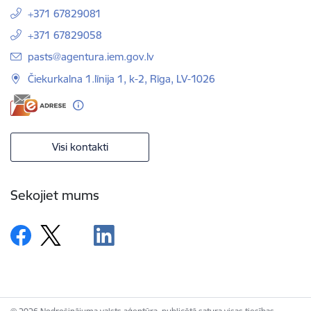
+371 67829081
+371 67829058
E-pasts:
pasts@agentura.iem.gov.lv
Čiekurkalna 1.līnija 1, k-2, Rīga, LV-1026
Visi kontakti
Sekojiet mums