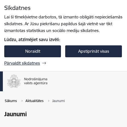
Pāriet uz lapas saturu
Sīkdatnes
Spied
lai meklētu
Enter
Lai šī tīmekļvietne darbotos, tā izmanto obligāti nepieciešamās
sīkdatnes. Ar Jūsu piekrišanu papildus šajā vietnē var tikt
izmantotas statistikas un sociālo mediju sīkdatnes.
Lūdzu, atzīmējiet savu izvēli:
Noraidīt
Apstiprināt visas
Pārvaldīt sīkdatnes
Sākums
Aktualitātes
Jaunumi
Jaunumi