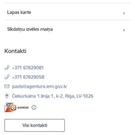
Lapas karte
Sīkdatņu izvēles maiņa
Kontakti
+371 67829081
+371 67829058
E-pasts:
pasts@agentura.iem.gov.lv
Čiekurkalna 1.līnija 1, k-2, Rīga, LV-1026
Visi kontakti