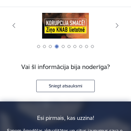
Vai šī informācija bija noderīga?
Sniegt atsauksmi
Esi pirmais, kas uzzina!
Saņem iknedēļas aktualitātes un citus jaunumus sava e-