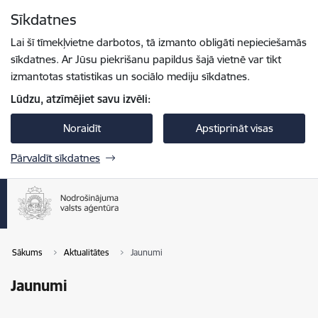
Pāriet uz lapas saturu
Sīkdatnes
Spied
lai meklētu
Enter
Lai šī tīmekļvietne darbotos, tā izmanto obligāti nepieciešamās
sīkdatnes. Ar Jūsu piekrišanu papildus šajā vietnē var tikt
izmantotas statistikas un sociālo mediju sīkdatnes.
Lūdzu, atzīmējiet savu izvēli:
Noraidīt
Apstiprināt visas
Pārvaldīt sīkdatnes
Sākums
Aktualitātes
Jaunumi
Jaunumi