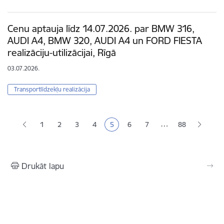
Cenu aptauja līdz 14.07.2026. par BMW 316,
AUDI A4, BMW 320, AUDI A4 un FORD FIESTA
realizāciju-utilizācijai, Rīgā
03.07.2026.
Transportlīdzekļu realizācija
Lapošana
…
1
2
3
4
5
6
7
88
Lapa
Lapa
Lapa
Pašreizējā lapa
Lapa
Lapa
Drukāt lapu