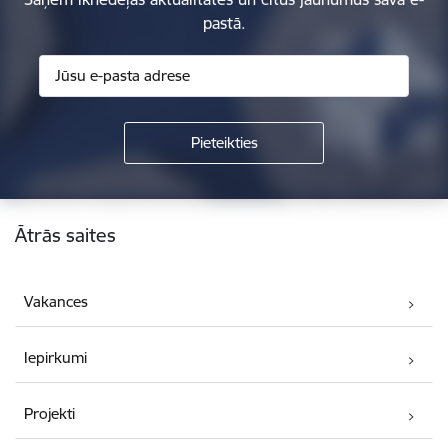
pastā.
Kājene
Ātrās saites
Vakances
Iepirkumi
Projekti