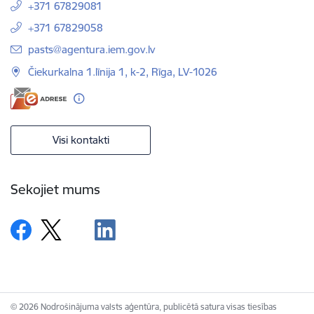
+371 67829081
+371 67829058
E-pasts:
pasts@agentura.iem.gov.lv
Čiekurkalna 1.līnija 1, k-2, Rīga, LV-1026
Visi kontakti
Sekojiet mums
© 2026 Nodrošinājuma valsts aģentūra, publicētā satura visas tiesības