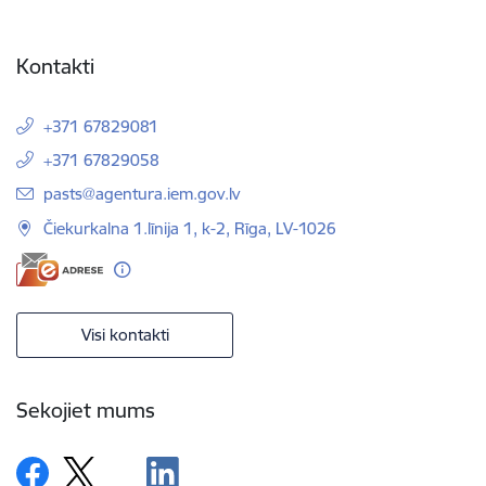
Kontakti
+371 67829081
+371 67829058
E-pasts:
pasts@agentura.iem.gov.lv
Čiekurkalna 1.līnija 1, k-2, Rīga, LV-1026
Visi kontakti
Sekojiet mums