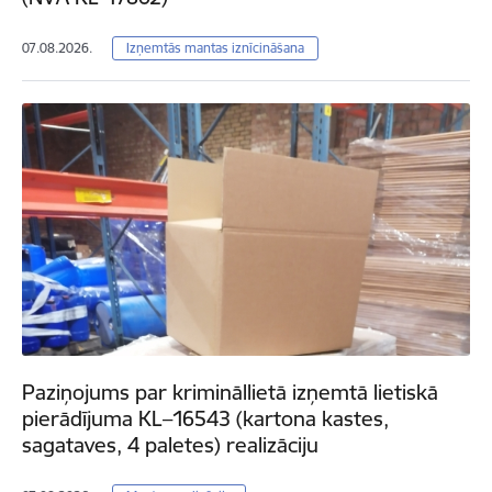
07.08.2026.
Izņemtās mantas iznīcināšana
Paziņojums par krimināllietā izņemtā lietiskā
pierādījuma KL–16543 (kartona kastes,
sagataves, 4 paletes) realizāciju