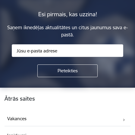
Esi pirmais, kas uzzina!
Saņem iknedēļas aktualitātes un citus jaunumus sava e-
pastā.
Kājene
Ātrās saites
Vakances