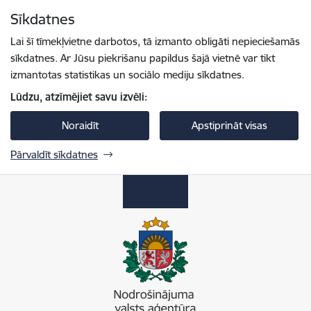
Pāriet uz lapas saturu
Sīkdatnes
Spied
lai meklētu
Enter
Lai šī tīmekļvietne darbotos, tā izmanto obligāti nepieciešamās
sīkdatnes. Ar Jūsu piekrišanu papildus šajā vietnē var tikt
izmantotas statistikas un sociālo mediju sīkdatnes.
Lūdzu, atzīmējiet savu izvēli:
Noraidīt
Apstiprināt visas
Pārvaldīt sīkdatnes
Nodrošinājuma valsts aģentūra