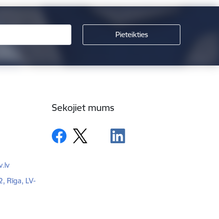
Sekojiet mums
.lv
2, Rīga, LV-