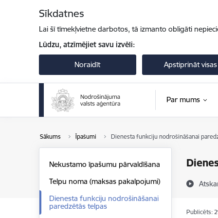
Pāriet uz lapas saturu
Sīkdatnes
Lai šī tīmekļvietne darbotos, tā izmanto obligāti nepiec
Lūdzu, atzīmējiet savu izvēli:
Noraidīt
Apstiprināt visas
Par mums
Sākums
Īpašumi
Dienesta funkciju nodrošināšanai paredz
Dienes
Nekustamo īpašumu pārvaldīšana
Telpu noma (maksas pakalpojumi)
Atska
Dienesta funkciju nodrošināšanai
paredzētās telpas
Publicēts: 