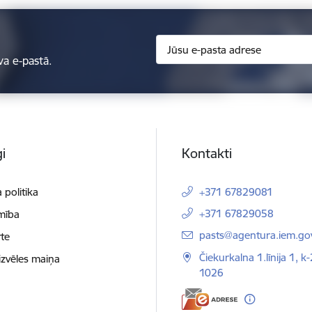
va e-pastā.
i
Kontakti
 politika
+371 67829081
+371 67829058
mība
E-pasts:
pasts@agentura.iem.gov
te
Čiekurkalna 1.līnija 1, k-
izvēles maiņa
1026