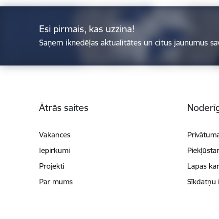
Esi pirmais, kas uzzina!
Saņem iknedēļas aktualitātes un citus jaunumus sa
Kājene
Ātrās saites
Noderīg
Vakances
Privātuma
Iepirkumi
Piekļūsta
Projekti
Lapas kar
Par mums
Sīkdatņu 