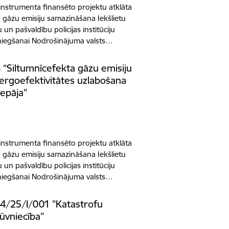
 instrumenta finansēto projektu atklāta
 gāzu emisiju samazināšana Iekšlietu
 un pašvaldību policijas institūciju
niegšanai Nodrošinājuma valsts…
4 “Siltumnīcefekta gāzu emisiju
rgoefektivitātes uzlabošana
iepāja”
 instrumenta finansēto projektu atklāta
 gāzu emisiju samazināšana Iekšlietu
 un pašvaldību policijas institūciju
niegšanai Nodrošinājuma valsts…
/4/25/I/001 ”Katastrofu
ūvniecība”