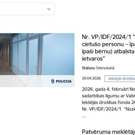
Nr. VP/IDF/2024/1 
cietušo personu – īp
īpaši bērnu) atbalst
ietvaros”
Statuss:
Īstenošanā
29.04.2026.
Iekšējās drošīb
2026. gada 4. februārī N
sadarbības līgumu ar Valst
Iekšējās drošības fonda 
Nr. VP/IDF/2024/1 “Nozie
…
Patvēruma meklētāj