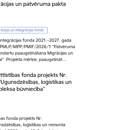
ācijas un patvēruma pakta
ācijas un integrācijas fonds
 integrācijas fonda 2021.–2027. gada
. PMLP/MPP/PMIF/2026/1 “Patvēruma
ndartu paaugstināšana Migrācijas un
ai” Projekta mērķis: paaugstināt…
ttīstības fonda projekts Nr.
“Ugunsdzēsības, loģistikas un
leksa būvniecība”
bas fonda projekts Nr.
sdzēsības, loģistikas un remonta