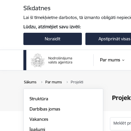
Pāriet uz lapas saturu
Sīkdatnes
Lai šī tīmekļvietne darbotos, tā izmanto obligāti nepiec
Lūdzu, atzīmējiet savu izvēli:
Noraidīt
Apstiprināt visas
Par mums
Sākums
Par mums
Projekti
Projek
Struktūra
Darbības jomas
Vakances
Meklēt p
Īpašumi