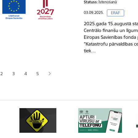
Statuss:
Īstenošanā
03.09.2025.
ERAF
2025.gada 15.augustā sta
Centrālo finanšu un līgum
Eiropas Savienības fonda
"Katastrofu pārvaldības c
tiek…
ana
2
3
4
5
zējā lapa
Lapa
Lapa
Lapa
Lapa