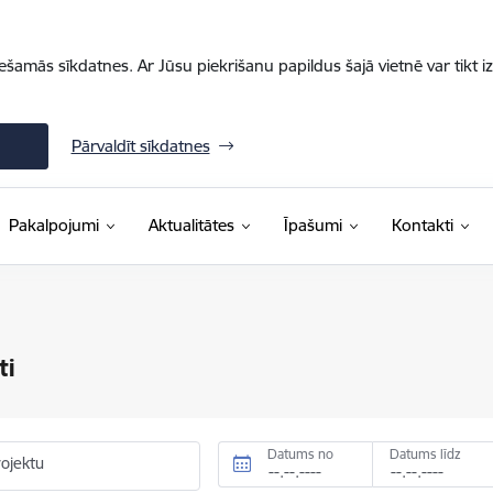
iešamās sīkdatnes. Ar Jūsu piekrišanu papildus šajā vietnē var tikt i
Pārvaldīt sīkdatnes
Pakalpojumi
Aktualitātes
Īpašumi
Kontakti
ti
Datums no
Datums līdz
rojektu