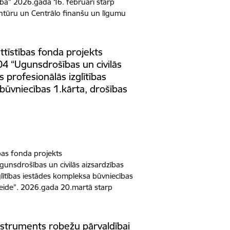
ba” 2026.gada 16. februārī starp
ntūru un Centrālo finanšu un līgumu
ttīstības fonda projekts
4 “Ugunsdrošības un civilās
 profesionālās izglītības
būvniecības 1.kārta, drošības
bas fonda projekts
unsdrošības un civilās aizsardzības
glītības iestādes kompleksa būvniecības
zveide”. 2026.gada 20.martā starp
instruments robežu pārvaldībai