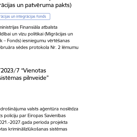
grācijas un patvēruma pakts)
ācijas un integrācijas fonds
inistrijas Finansiāla atbalsta
ībai un vīzu politikai (Migrācijas un
k – Fonds) iesniegumu vērtēšanas
februāra sēdes protokola Nr. 2 lēmumu
/2023/7 “Vienotas
sistēmas pilnveide”
drošinājuma valsts aģentūra noslēdza
s policiju par Eiropas Savienības
2021.-2027.gada perioda projekta
as kriminālizlūkošanas sistēmas