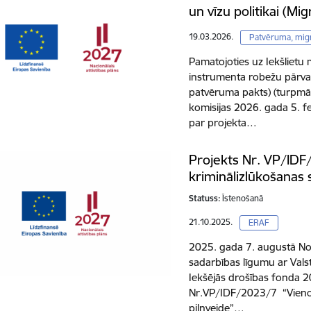
un vīzu politikai (Mi
19.03.2026.
Patvēruma, migr
Pamatojoties uz Iekšlietu m
instrumenta robežu pārvald
patvēruma pakts) (turpmā
komisijas 2026. gada 5. 
par projekta…
Projekts Nr. VP/IDF
kriminālizlūkošanas 
Statuss:
Īstenošanā
21.10.2025.
ERAF
2025. gada 7. augustā No
sadarbības līgumu ar Valst
Iekšējās drošības fonda 
Nr.VP/IDF/2023/7 “Vienot
pilnveide”…