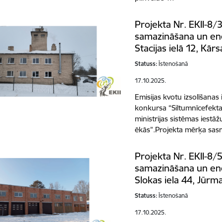
Projekta Nr. EKII-8/
samazināšana un ene
Stacijas ielā 12, Kārs
Statuss:
Īstenošanā
17.10.2025.
Emisijas kvotu izsolīšanas
konkursa “Siltumnīcefekta
ministrijas sistēmas iestāžu
ēkās”.Projekta mērķa sas
Projekta Nr. EKII-8/
samazināšana un ene
Slokas iela 44, Jūrma
Statuss:
Īstenošanā
17.10.2025.