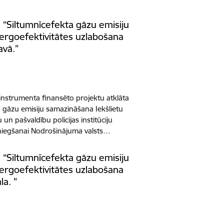
3 “Siltumnīcefekta gāzu emisiju
rgoefektivitātes uzlabošana
avā.”
 instrumenta finansēto projektu atklāta
 gāzu emisiju samazināšana Iekšlietu
 un pašvaldību policijas institūciju
niegšanai Nodrošinājuma valsts…
5 “Siltumnīcefekta gāzu emisiju
rgoefektivitātes uzlabošana
la. "