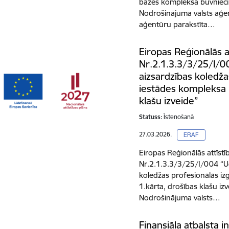
bāzes kompleksa būvniecī
Nodrošinājuma valsts aģe
aģentūru parakstīta…
Eiropas Reģionālās a
Nr.2.1.3.3/3/25/I/00
aizsardzības koledžas
iestādes kompleksa 
klašu izveide”
Statuss:
Īstenošanā
27.03.2026.
ERAF
Eiropas Reģionālās attīstī
Nr.2.1.3.3/3/25/I/004 “Ug
koledžas profesionālās iz
1.kārta, drošības klašu i
Nodrošinājuma valsts…
Finansiāla atbalsta 