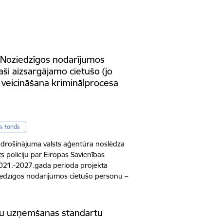
“Noziedzīgos nodarījumos
aši aizsargājamo cietušo (jo
a veicināšana kriminālprocesa
as fonds
odrošinājuma valsts aģentūra noslēdza
s policiju par Eiropas Savienības
2021.-2027.gada perioda projekta
dzīgos nodarījumos cietušo personu –
u uzņemšanas standartu