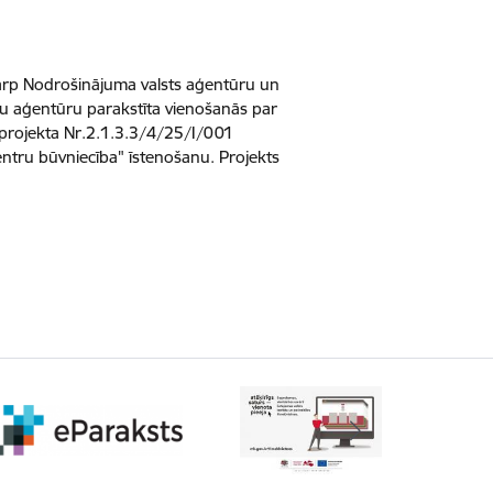
rp Nodrošinājuma valsts aģentūru un
u aģentūru parakstīta vienošanās par
 projekta Nr.2.1.3.3/4/25/I/001
entru būvniecība" īstenošanu. Projekts