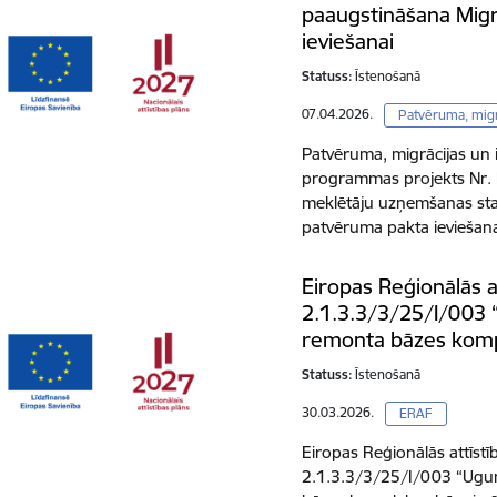
paaugstināšana Migr
ieviešanai
Statuss:
Īstenošanā
07.04.2026.
Patvēruma, migr
Patvēruma, migrācijas un
programmas projekts Nr
meklētāju uzņemšanas sta
patvēruma pakta ieviešan
Eiropas Reģionālās a
2.1.3.3/3/25/I/003 
remonta bāzes komp
Statuss:
Īstenošanā
30.03.2026.
ERAF
Eiropas Reģionālās attīstī
2.1.3.3/3/25/I/003 “Ugun