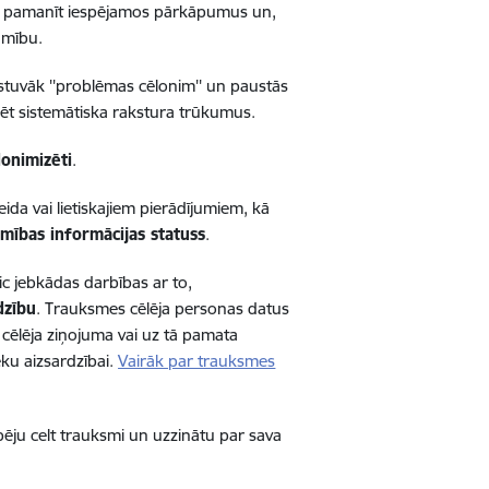
spēja pamanīt iespējamos pārkāpumus un,
amību.
stuvāk ''problēmas cēlonim'' un paustās
icēt sistemātiska rakstura trūkumus.
donimizēti
.
da vai lietiskajiem pierādījumiem, kā
mības informācijas statuss
.
eic jebkādas darbības ar to,
dzību
. Trauksmes cēlēja personas datus
cēlēja ziņojuma vai uz tā pamata
eku aizsardzībai.
Vairāk par trauksmes
pēju celt trauksmi un uzzinātu par sava