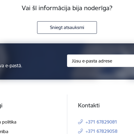
Vai šī informācija bija noderīga?
Sniegt atsauksmi
va e-pastā.
i
Kontakti
 politika
+371 67829081
+371 67829058
mība