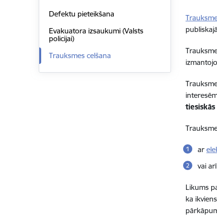
Defektu pieteikšana
Trauksme
publiskaj
Evakuatora izsaukumi (Valsts
policijai)
Trauksmes
Trauksmes celšana
izmantojot
Trauksmes
interesēm
tiesiskās
Trauksmes
ar
ele
vai ar
Likums pa
ka ikvien
pārkāpumu