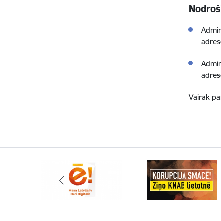
Nodroš
Admin
adres
Admin
adres
Vairāk pa