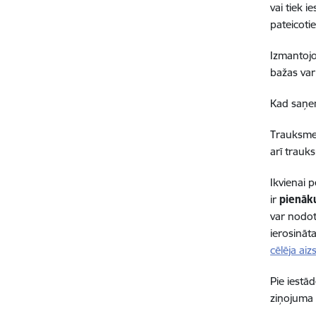
vai tiek 
pateicoti
Izmantojo
bažas var
Kad saņem
Trauksmes
arī trauk
Ikvienai 
ir
pienāk
var nodo
ierosināt
cēlēja ai
Pie iestā
ziņojuma 