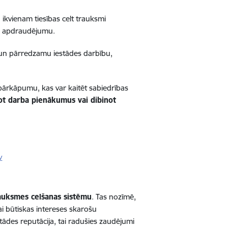
 ikvienam tiesības celt trauksmi
šu apdraudējumu.
u un pārredzamu iestādes darbību,
pārkāpumu, kas var kaitēt sabiedrības
ot darba pienākumus vai dibinot
v
rauksmes celšanas sistēmu
. Tas nozīmē,
ai būtiskas intereses skarošu
tādes reputācija, tai radušies zaudējumi