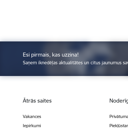
Esi pirmais, kas uzzina!
Saņem iknedēļas aktualitātes un citus jaunumus sa
Kājene
Ātrās saites
Noderīg
Vakances
Privātuma
Iepirkumi
Piekļūsta