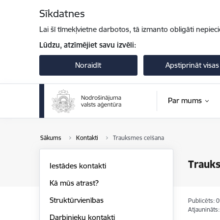
Pāriet uz lapas saturu
Sīkdatnes
Lai šī tīmekļvietne darbotos, tā izmanto obligāti nepiec
Lūdzu, atzīmējiet savu izvēli:
Noraidīt
Apstiprināt visas
Par mums
Sākums
Kontakti
Trauksmes celšana
Trauk
Iestādes kontakti
Kā mūs atrast?
Struktūrvienības
Publicēts: 
Atjaunināts
Darbinieku kontakti