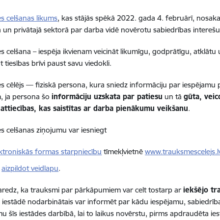
s celšanas likums
, kas stājās spēkā 2022. gada 4. februārī, nosaka
ā un privātajā sektorā par darba vidē novērotu sabiedrības intere
 celšana – iespēja ikvienam veicināt likumīgu, godprātīgu, atklāt
 tiesības brīvi paust savu viedokli.
 cēlējs — fiziskā persona, kura sniedz informāciju par iespējamu 
, ja persona šo
informāciju uzskata par patiesu
un tā
gūta, veic
 attiecības, kas saistītas ar darba pienākumu veikšanu
.
 celšanas ziņojumu var iesniegt
ktroniskās formas starpniecību
tīmekļvietnē
www.trauksmescelejs.l
ī
aizpildot veidlapu
.
redz, ka trauksmi par pārkāpumiem var celt tostarp ar
iekšējo t
s iestādē nodarbinātais var informēt par kādu iespējamu, sabiedrīb
 šīs iestādes darbībā, lai to laikus novērstu, pirms apdraudēta ies