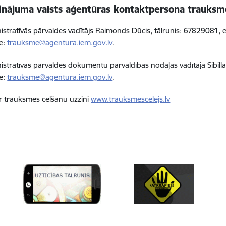
inājuma valsts aģentūras kontaktpersona trauksme
istratīvās pārvaldes vadītājs Raimonds Dūcis, tālrunis: 67829081, 
e:
trauksme@agentura.iem.gov.lv
.
istratīvās pārvaldes dokumentu pārvaldības nodaļas vadītāja Sibilla
e:
trauksme@agentura.iem.gov.lv
.
r trauksmes celšanu uzzini
www.trauksmescelejs.lv