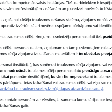
iesaistītas kompetentās valsts institūcijas. Tieši darbiniekiem ir ie
es savām profesionālajām zināšanām un pieredzei, novērtēt to bīst
t ziņošanai iekšējo trauksmes celšanas sistēmu, ziņojums nonāk vi
 operatīvi izvērtēt, kā arī novērst iespējamo pārkāpumu vai identif
ts trauksmes cēlēja ziņojums, iesniedzēja personas dati tiek
psei
 cēlēja personas datiem, ziņojumam un tam pievienotajiem rakstvei
smes cēlēja ziņojuma izskatīšanas materiāliem ir
ierobežotas pieeja
personai (institūcijai), kas saņēmusi trauksmes cēlēja ziņojumu vai v
ums nodrošināt
trauksmes cēlēja personas datu
pienācīgu aizsar
t
tikai
personām (institūcijām),
kurām tie nepieciešami
trauksmes 
as pārkāpuma lietas izskatīšanai vai trauksmes cēlēja vai viņa radini
zsardzību lasi trauksmescelejs.lv mājaslapas aizsardzības sadaļā
.
des kontaktpersonām var vērsties, lai saņemtu konsultācijas par ies
izskatīšanas gaitu.