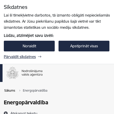
Pāriet uz lapas saturu
Sīkdatnes
Spied
lai meklētu
Enter
Lai šī tīmekļvietne darbotos, tā izmanto obligāti nepieciešamās
sīkdatnes. Ar Jūsu piekrišanu papildus šajā vietnē var tikt
izmantotas statistikas un sociālo mediju sīkdatnes.
Lūdzu, atzīmējiet savu izvēli:
Noraidīt
Apstiprināt visas
Pārvaldīt sīkdatnes
Sākums
Energopārvaldība
Energopārvaldība
Atskaņot tekstu