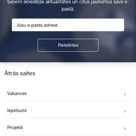
Saņem iknedēļas aktualitātes un citus jaunumus sava e-
pastā.
Kājene
Ātrās saites
Vakances
Iepirkumi
Projekti