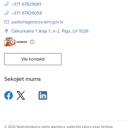
+371 67829081
+371 67829058
E-pasts:
pasts@agentura.iem.gov.lv
Čiekurkalna 1.līnija 1, k-2, Rīga, LV-1026
Visi kontakti
Sekojiet mums
© 2026 Nodrošinājuma valsts aģentūra, publicētā satura visas tiesības