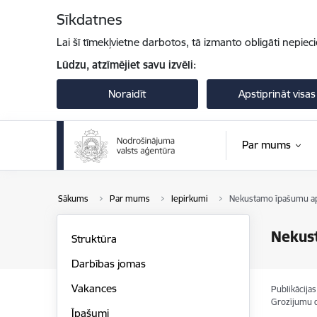
Pāriet uz lapas saturu
Sīkdatnes
Lai šī tīmekļvietne darbotos, tā izmanto obligāti nepiec
Lūdzu, atzīmējiet savu izvēli:
Noraidīt
Apstiprināt visas
Par mums
Sākums
Par mums
Iepirkumi
Nekustamo īpašumu ap
Nekus
Struktūra
Darbības jomas
Vakances
Publikācija
Grozījumu 
Īpašumi