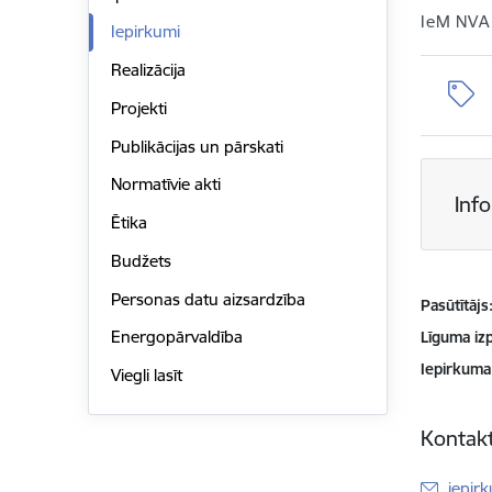
IeM NVA
Iepirkumi
Realizācija
Projekti
Publikācijas un pārskati
Normatīvie akti
Inf
Ētika
Budžets
Personas datu aizsardzība
Pasūtītājs
Energopārvaldība
Līguma izp
Iepirkuma
Viegli lasīt
Kontakt
E-pas
iepir