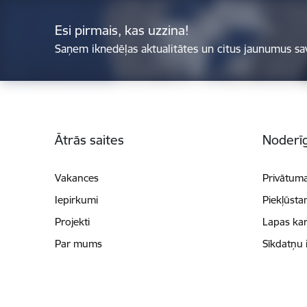
Esi pirmais, kas uzzina!
Saņem iknedēļas aktualitātes un citus jaunumus sa
Kājene
Ātrās saites
Noderīg
Vakances
Privātuma
Iepirkumi
Piekļūsta
Projekti
Lapas kar
Par mums
Sīkdatņu 