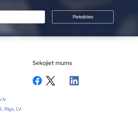
Sekojiet mums
.lv
2, Rīga, LV-