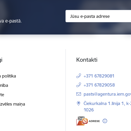
va e-pastā.
i
Kontakti
 politika
+371 67829081
+371 67829058
mība
E-pasts:
pasts@agentura.iem.gov
te
Čiekurkalna 1.līnija 1, k-
izvēles maiņa
1026