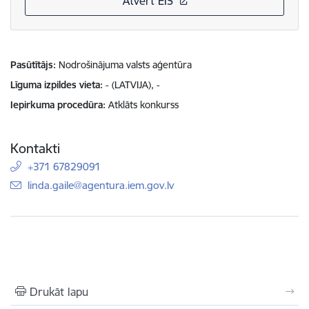
Atvērt EIS
Pasūtītājs
Nodrošinājuma valsts aģentūra
Līguma izpildes vieta
- (LATVIJA), -
Iepirkuma procedūra
Atklāts konkurss
Kontakti
+371 67829091
E-pasts:
linda.gaile@agentura.iem.gov.lv
Drukāt lapu