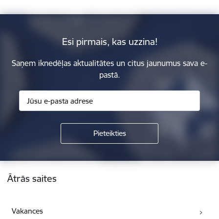
Esi pirmais, kas uzzina!
Saņem iknedēļas aktualitātes un citus jaunumus sava e-
pastā.
Kājene
Ātrās saites
Vakances