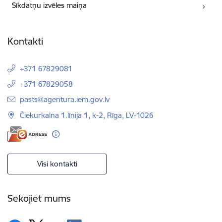
Sīkdatņu izvēles maiņa
Kontakti
+371 67829081
+371 67829058
E-pasts:
pasts@agentura.iem.gov.lv
Čiekurkalna 1.līnija 1, k-2, Rīga, LV-1026
Visi kontakti
Sekojiet mums