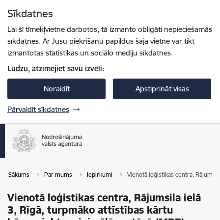
Pāriet uz lapas saturu
Sīkdatnes
Spied
lai meklētu
Enter
Lai šī tīmekļvietne darbotos, tā izmanto obligāti nepieciešamās
sīkdatnes. Ar Jūsu piekrišanu papildus šajā vietnē var tikt
izmantotas statistikas un sociālo mediju sīkdatnes.
Lūdzu, atzīmējiet savu izvēli:
Noraidīt
Apstiprināt visas
Pārvaldīt sīkdatnes
Sākums
Par mums
Iepirkumi
Vienotā loģistikas centra, Rājumsil
Vienotā loģistikas centra, Rājumsila ielā
3, Rīgā, turpmāko attīstības kārtu