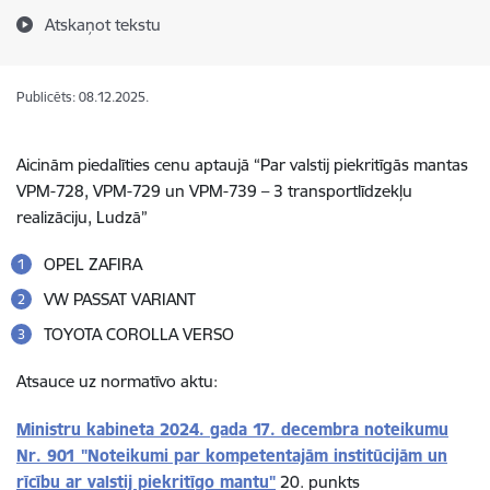
Atskaņot tekstu
Publicēts: 08.12.2025.
Aicinām piedalīties cenu aptaujā “Par valstij piekritīgās mantas
VPM-728, VPM-729 un VPM-739 – 3 transportlīdzekļu
realizāciju, Ludzā”
OPEL ZAFIRA
VW PASSAT VARIANT
TOYOTA COROLLA VERSO
Atsauce uz normatīvo aktu:
Ministru kabineta 2024. gada 17. decembra noteikumu
Nr. 901 "Noteikumi par kompetentajām institūcijām un
rīcību ar valstij piekritīgo mantu"
20. punkts