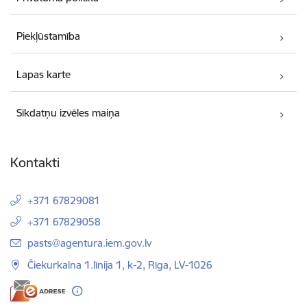
Piekļūstamība
Lapas karte
Sīkdatņu izvēles maiņa
Kontakti
+371 67829081
+371 67829058
E-pasts:
pasts@agentura.iem.gov.lv
Čiekurkalna 1.līnija 1, k-2, Rīga, LV-1026