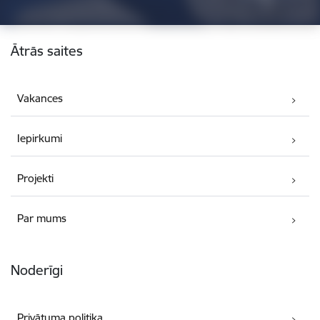
Kājene
Ātrās saites
Vakances
Iepirkumi
Projekti
Par mums
Noderīgi
Privātuma politika