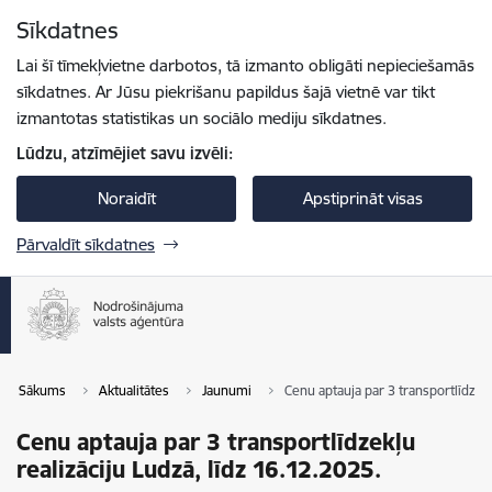
Pāriet uz lapas saturu
Sīkdatnes
Spied
lai meklētu
Enter
Lai šī tīmekļvietne darbotos, tā izmanto obligāti nepieciešamās
sīkdatnes. Ar Jūsu piekrišanu papildus šajā vietnē var tikt
izmantotas statistikas un sociālo mediju sīkdatnes.
Lūdzu, atzīmējiet savu izvēli:
Noraidīt
Apstiprināt visas
Pārvaldīt sīkdatnes
Sākums
Aktualitātes
Jaunumi
Cenu aptauja par 3 transportlīdzekļ
Cenu aptauja par 3 transportlīdzekļu
realizāciju Ludzā, līdz 16.12.2025.