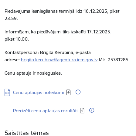
Piedāvājuma iesniegšanas termiņš līdz 16.12.2025, plkst
23.59.
Informējam, ka piedāvājumi tiks izskatīti 17.12.2025.,
plkst.10.00.
Kontaktpersona: Brigita Kerubina, e-pasta
adrese:
brigita.kerubina@agentura.iem.gov.lv
tālr. 25781285
Cenu aptauja ir noslēgusies.
Lejupielādēt:
Cenu aptaujas noteikumi
Lejupielādēt:
Precizēti cenu aptaujas rezultāti
Saistītas tēmas