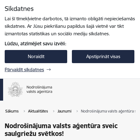
Pāriet uz lapas saturu
Sīkdatnes
Spied
lai meklētu
Enter
Lai šī tīmekļvietne darbotos, tā izmanto obligāti nepieciešamās
sīkdatnes. Ar Jūsu piekrišanu papildus šajā vietnē var tikt
izmantotas statistikas un sociālo mediju sīkdatnes.
Lūdzu, atzīmējiet savu izvēli:
Noraidīt
Apstiprināt visas
Pārvaldīt sīkdatnes
Sākums
Aktualitātes
Jaunumi
Nodrošinājuma valsts aģentūra sve
Nodrošinājuma valsts aģentūra sveic
saulgriežu svētkos!