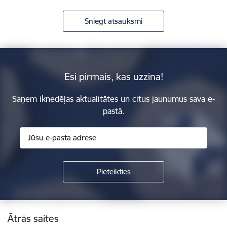
Sniegt atsauksmi
Esi pirmais, kas uzzina!
Saņem iknedēļas aktualitātes un citus jaunumus sava e-
pastā.
Kājene
Ātrās saites