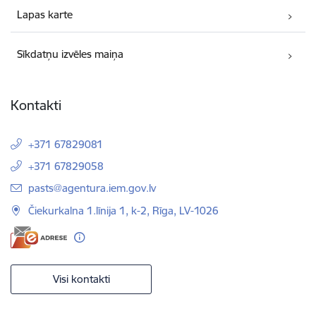
Lapas karte
Sīkdatņu izvēles maiņa
Kontakti
+371 67829081
+371 67829058
E-pasts:
pasts@agentura.iem.gov.lv
Čiekurkalna 1.līnija 1, k-2, Rīga, LV-1026
Visi kontakti