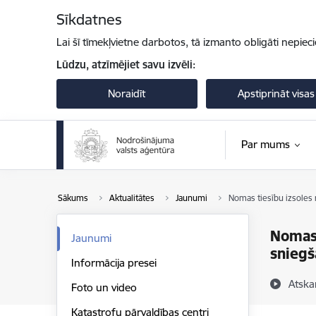
Pāriet uz lapas saturu
Sīkdatnes
Lai šī tīmekļvietne darbotos, tā izmanto obligāti nepiec
Lūdzu, atzīmējiet savu izvēli:
Noraidīt
Apstiprināt visas
Par mums
Sākums
Aktualitātes
Jaunumi
Nomas tiesību izsoles 
Nomas 
Jaunumi
sniegš
Informācija presei
Atska
Foto un video
Katastrofu pārvaldības centri