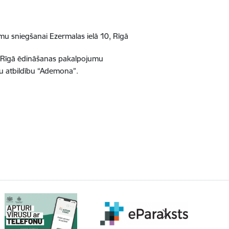
mu sniegšanai Ezermalas ielā 10, Rīgā
0, Rīgā ēdināšanas pakalpojumu
tu atbildību “Ademona”.