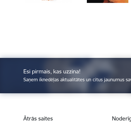
Esi pirmais, kas uzzina!
Saņem iknedēļas aktualitātes un citus jaunumus sa
Kājene
Ātrās saites
Noderīg