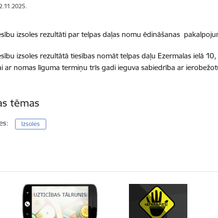
12.11.2025.
sību izsoles rezultāti par telpas daļas nomu ēdināšanas pakalpoju
sību izsoles rezultātā tiesības nomāt telpas daļu Ezermalas ielā 1
i ar nomas līguma termiņu trīs gadi ieguva sabiedrība ar ierobežo
tas tēmas
es:
Izsoles