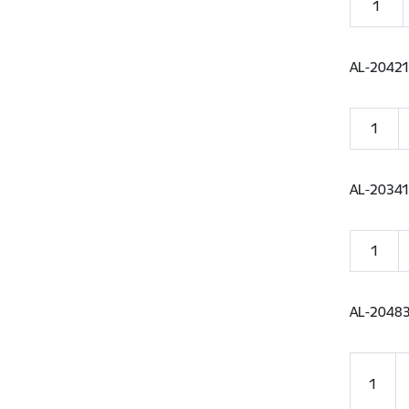
1
AL-2042
1
AL-2034
1
AL-2048
1