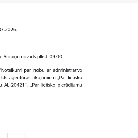
.07.2026.
a, Stopiņu novads plkst. 09.00.
Noteikumi par rīcību ar administratīvo
s aģentūras rīkojumiem „Par lietisko
u AL-20421’’, „Par lietisko pierādījumu