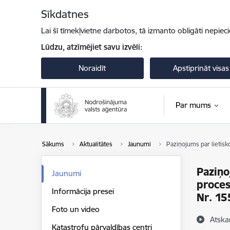
Pāriet uz lapas saturu
Sīkdatnes
Lai šī tīmekļvietne darbotos, tā izmanto obligāti nepiec
Lūdzu, atzīmējiet savu izvēli:
Noraidīt
Apstiprināt visas
Par mums
Sākums
Aktualitātes
Jaunumi
Paziņojums par lietis
Paziņo
Jaunumi
proce
Informācija presei
Nr. 1
Foto un video
Atska
Katastrofu pārvaldības centri