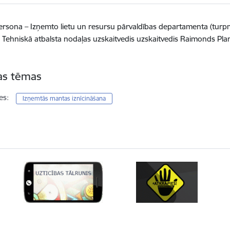
ersona – Izņemto lietu un resursu pārvaldības departamenta (tu
 Tehniskā atbalsta nodaļas uzskaitvedis uzskaitvedis Raimonds Pl
tas tēmas
es:
Izņemtās mantas iznīcināšana