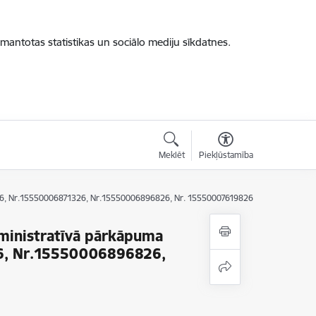
zmantotas statistikas un sociālo mediju sīkdatnes.
Meklēt
Piekļūstamība
226, Nr.15550006871326, Nr.15550006896826, Nr. 15550007619826
dministratīvā pārkāpuma
6, Nr.15550006896826,