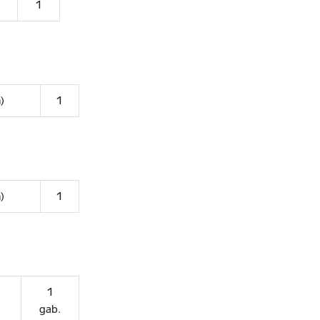
1
)
1
)
1
1
gab.