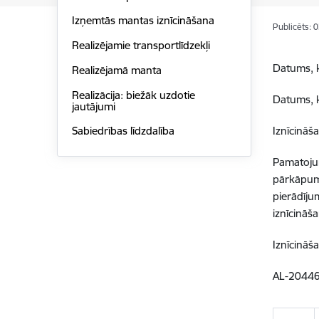
Izņemtās mantas iznīcināšana
Publicēts: 
Realizējamie transportlīdzekļi
Datums, k
Realizējamā manta
Realizācija: biežāk uzdotie
Datums, k
jautājumi
Iznīcināš
Sabiedrības līdzdalība
Pamatojum
pārkāpum
pierādīju
iznīcināš
Iznīcināš
AL-2044