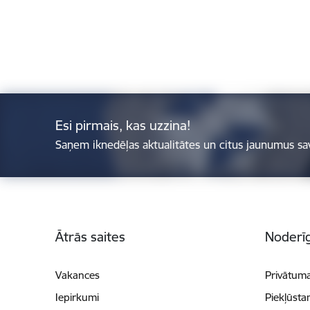
Esi pirmais, kas uzzina!
Saņem iknedēļas aktualitātes un citus jaunumus sa
Kājene
Ātrās saites
Noderīg
Vakances
Privātuma
Iepirkumi
Piekļūsta