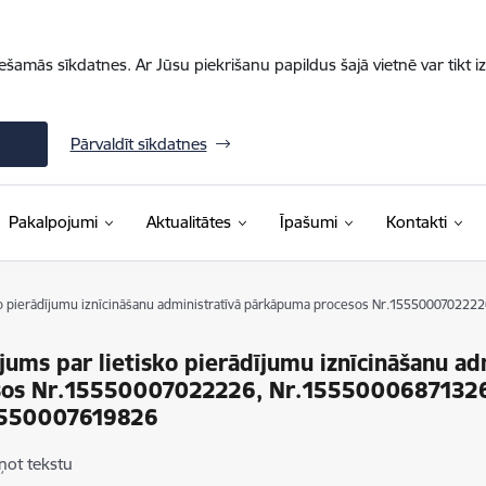
iešamās sīkdatnes. Ar Jūsu piekrišanu papildus šajā vietnē var tikt i
Pārvaldīt sīkdatnes
Pakalpojumi
Aktualitātes
Īpašumi
Kontakti
ko pierādījumu iznīcināšanu administratīvā pārkāpuma procesos Nr.15550007022
jums par lietisko pierādījumu iznīcināšanu a
sos Nr.15550007022226, Nr.1555000687132
5550007619826
ņot tekstu