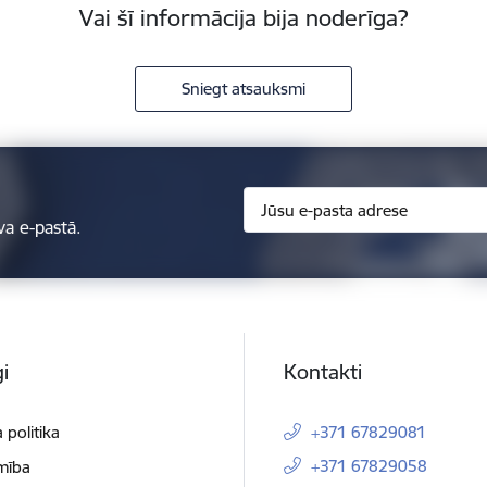
Vai šī informācija bija noderīga?
Sniegt atsauksmi
va e-pastā.
i
Kontakti
 politika
+371 67829081
+371 67829058
mība