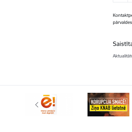
Kontaktp
pārvaldes
Saistī
Aktualitāt