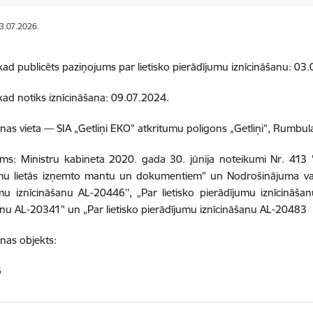
03.07.2026.
ad publicēts paziņojums par lietisko pierādījumu iznīcināšanu: 03
ad notiks iznīcināšana: 09.07.2024.
anas vieta –– SIA „Getliņi EKO” atkritumu poligons „Getliņi”, Rumbul
s: Ministru kabineta 2020. gada 30. jūnija noteikumi Nr. 413 "
u lietās izņemto mantu un dokumentiem” un Nodrošinājuma valst
mu iznīcināšanu AL-20446’’, „Par lietisko pierādījumu iznīcināšan
anu AL-20341" un „Par lietisko pierādījumu iznīcināšanu AL-20483
anas objekts:
6