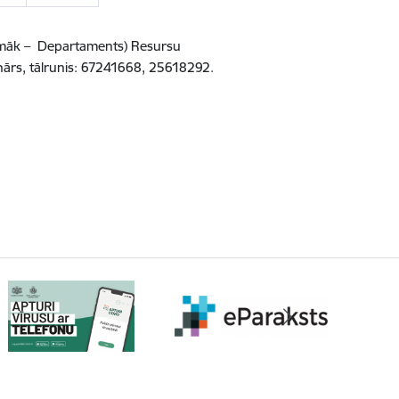
rpmāk – Departaments) Resursu
anārs, tālrunis: 67241668, 25618292.