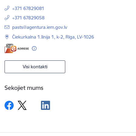
+371 67829081
+371 67829058
E-pasts:
pasts@agentura.iem.gov.lv
Čiekurkalna 1.līnija 1, k-2, Rīga, LV-1026
Visi kontakti
Sekojiet mums