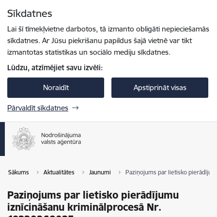
Pāriet uz lapas saturu
Sīkdatnes
Spied
lai meklētu
Enter
Lai šī tīmekļvietne darbotos, tā izmanto obligāti nepieciešamās
sīkdatnes. Ar Jūsu piekrišanu papildus šajā vietnē var tikt
izmantotas statistikas un sociālo mediju sīkdatnes.
Lūdzu, atzīmējiet savu izvēli:
Noraidīt
Apstiprināt visas
Pārvaldīt sīkdatnes
Sākums
Aktualitātes
Jaunumi
Paziņojums par lietisko pierādīju
Paziņojums par lietisko pierādījumu
iznīcināšanu kriminālprocesā Nr.