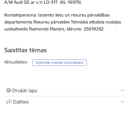
A/M Audi Q5 ar v/n LO-317 (KL-16979)
Kontaktpersona: Izņemto lietu un resursu pārvaldības
departamenta Resursu pārvaldes Tehniskā atbalsta nodaļas
uzskaitvedis Raimonds Planārs, tālrunis: 25618292.
Saistītas tēmas
Aktualitātes:
Izņemtās mantas iznīcināšana
Drukāt lapu
Dalīties