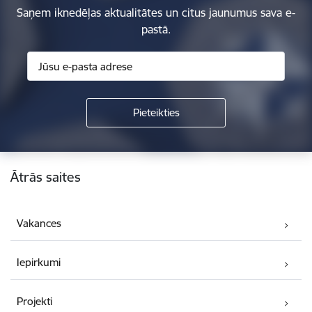
Saņem iknedēļas aktualitātes un citus jaunumus sava e-
pastā.
Kājene
Ātrās saites
Vakances
Iepirkumi
Projekti