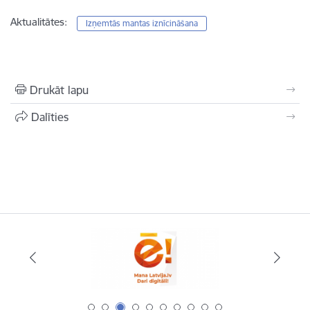
Aktualitātes:
Izņemtās mantas iznīcināšana
Drukāt lapu
Dalīties