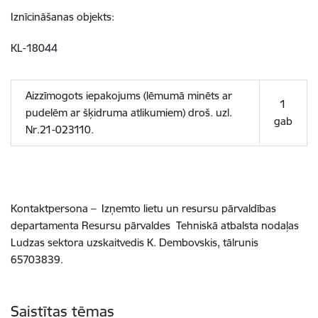
Iznīcināšanas objekts:
KL-18044
Aizzīmogots iepakojums (lēmumā minēts ar
1
pudelēm ar šķidruma atlikumiem) droš. uzl.
gab
Nr.21-023110.
Kontaktpersona – Izņemto lietu un resursu pārvaldības
departamenta Resursu pārvaldes Tehniskā atbalsta nodaļas
Ludzas sektora uzskaitvedis K. Dembovskis, tālrunis
65703839.
Saistītas tēmas