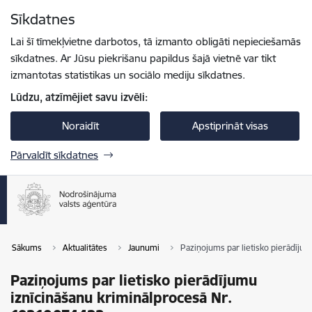
Pāriet uz lapas saturu
Sīkdatnes
Spied
lai meklētu
Enter
Lai šī tīmekļvietne darbotos, tā izmanto obligāti nepieciešamās
sīkdatnes. Ar Jūsu piekrišanu papildus šajā vietnē var tikt
izmantotas statistikas un sociālo mediju sīkdatnes.
Lūdzu, atzīmējiet savu izvēli:
Noraidīt
Apstiprināt visas
Pārvaldīt sīkdatnes
Sākums
Aktualitātes
Jaunumi
Paziņojums par lietisko pierādīju
Paziņojums par lietisko pierādījumu
iznīcināšanu kriminālprocesā Nr.