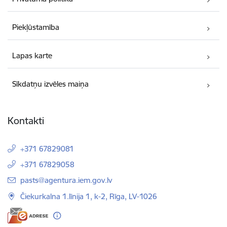
Piekļūstamība
Lapas karte
Sīkdatņu izvēles maiņa
Kontakti
+371 67829081
+371 67829058
E-pasts:
pasts@agentura.iem.gov.lv
Čiekurkalna 1.līnija 1, k-2, Rīga, LV-1026