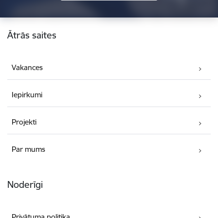
Kājene
Ātrās saites
Vakances
Iepirkumi
Projekti
Par mums
Noderīgi
Privātuma politika