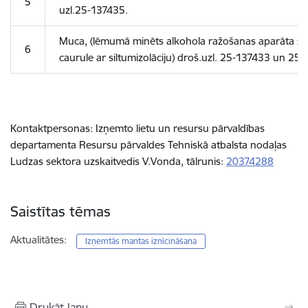
5
uzl.25-137435.
Muca, (lēmumā minēts alkohola ražošanas aparāta sa
6
caurule ar siltumizolāciju) droš.uzl. 25-137433 un 25
Kontaktpersonas: Izņemto lietu un resursu pārvaldības
departamenta Resursu pārvaldes Tehniskā atbalsta nodaļas
Ludzas sektora uzskaitvedis V.Vonda, tālrunis:
20374288
Saistītas tēmas
Aktualitātes:
Izņemtās mantas iznīcināšana
Drukāt lapu