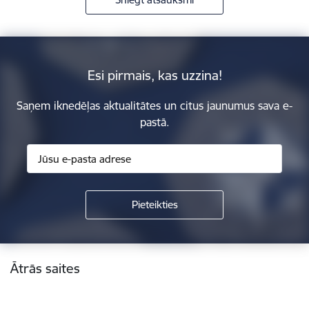
Esi pirmais, kas uzzina!
Saņem iknedēļas aktualitātes un citus jaunumus sava e-
pastā.
Kājene
Ātrās saites