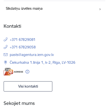
Sīkdatņu izvēles maiņa
Kontakti
+371 67829081
+371 67829058
E-pasts:
pasts@agentura.iem.gov.lv
Čiekurkalna 1.līnija 1, k-2, Rīga, LV-1026
Visi kontakti
Sekojiet mums