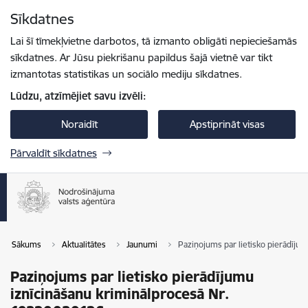
Pāriet uz lapas saturu
Sīkdatnes
Spied
lai meklētu
Enter
Lai šī tīmekļvietne darbotos, tā izmanto obligāti nepieciešamās
sīkdatnes. Ar Jūsu piekrišanu papildus šajā vietnē var tikt
izmantotas statistikas un sociālo mediju sīkdatnes.
Lūdzu, atzīmējiet savu izvēli:
Noraidīt
Apstiprināt visas
Pārvaldīt sīkdatnes
Sākums
Aktualitātes
Jaunumi
Paziņojums par lietisko pierādīju
Paziņojums par lietisko pierādījumu
iznīcināšanu kriminālprocesā Nr.