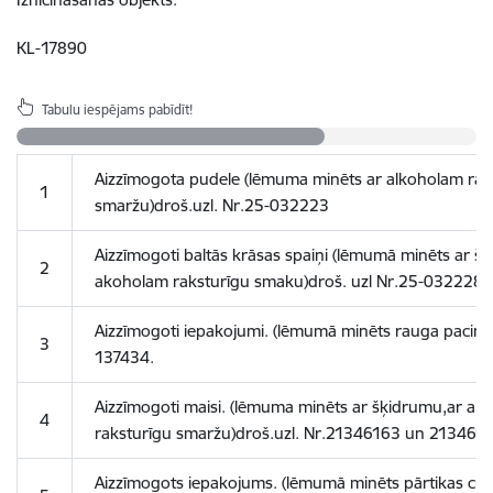
KL-17890
Tabulu iespējams pabīdīt!
Aizzīmogota pudele (lēmuma minēts ar alkoholam rak
1
smaržu)droš.uzl. Nr.25-032223
Aizzīmogoti baltās krāsas spaiņi (lēmumā minēts ar š
2
akoholam raksturīgu smaku)droš. uzl Nr.25-032228
Aizzīmogoti iepakojumi. (lēmumā minēts rauga paciņa)
3
137434.
Aizzīmogoti maisi. (lēmuma minēts ar šķidrumu,ar al
4
raksturīgu smaržu)droš.uzl. Nr.21346163 un 213461
Aizzīmogots iepakojums. (lēmumā minēts pārtikas cuk