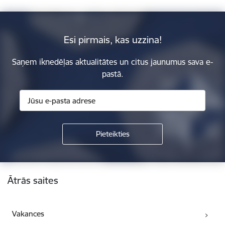
Esi pirmais, kas uzzina!
Saņem iknedēļas aktualitātes un citus jaunumus sava e-
pastā.
Kājene
Ātrās saites
Vakances