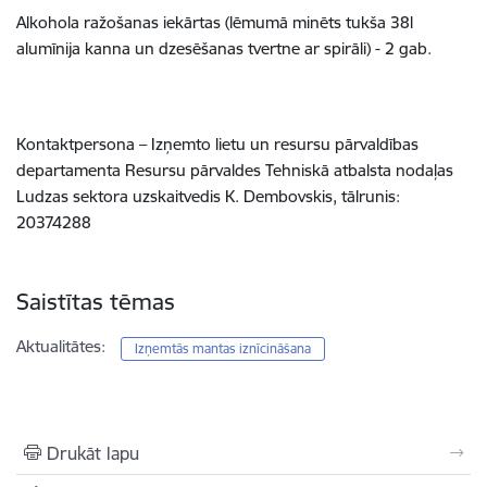
Alkohola ražošanas iekārtas (lēmumā minēts tukša 38l
alumīnija kanna un dzesēšanas tvertne ar spirāli) - 2 gab.
Kontaktpersona – Izņemto lietu un resursu pārvaldības
departamenta Resursu pārvaldes Tehniskā atbalsta nodaļas
Ludzas sektora uzskaitvedis K. Dembovskis, tālrunis:
20374288
Saistītas tēmas
Aktualitātes:
Izņemtās mantas iznīcināšana
Drukāt lapu