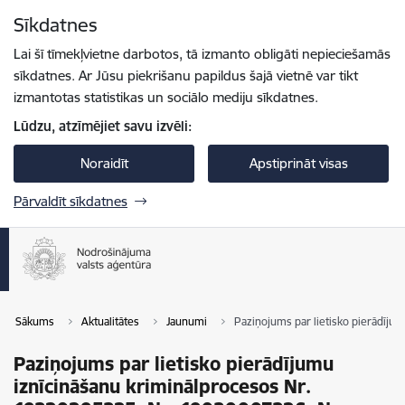
Pāriet uz lapas saturu
Sīkdatnes
Spied
lai meklētu
Enter
Lai šī tīmekļvietne darbotos, tā izmanto obligāti nepieciešamās
sīkdatnes. Ar Jūsu piekrišanu papildus šajā vietnē var tikt
izmantotas statistikas un sociālo mediju sīkdatnes.
Lūdzu, atzīmējiet savu izvēli:
Noraidīt
Apstiprināt visas
Pārvaldīt sīkdatnes
Sākums
Aktualitātes
Jaunumi
Paziņojums par lietisko pierādīj
Paziņojums par lietisko pierādījumu
iznīcināšanu kriminālprocesos Nr.