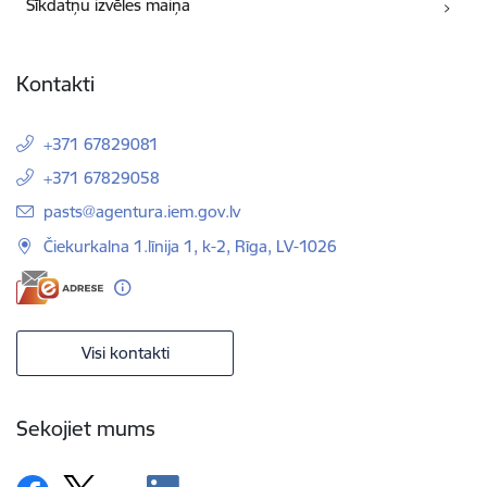
Sīkdatņu izvēles maiņa
Kontakti
+371 67829081
+371 67829058
E-pasts:
pasts@agentura.iem.gov.lv
Čiekurkalna 1.līnija 1, k-2, Rīga, LV-1026
Visi kontakti
Sekojiet mums