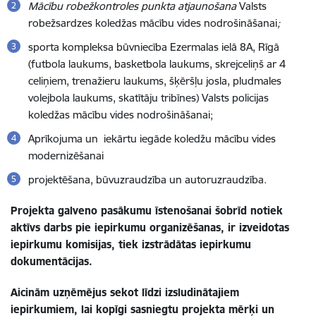
Mācību robežkontroles punkta
atjaunošana
Valsts
robežsardzes koledžas mācību vides nodrošināšanai
;
sporta kompleksa būvniecība Ezermalas ielā 8A, Rīgā
(futbola laukums, basketbola laukums, skrejceliņš ar 4
celiņiem, trenažieru laukums, šķēršļu josla, pludmales
volejbola laukums, skatītāju tribīnes) Valsts policijas
koledžas mācību vides nodrošināšanai;
Aprīkojuma un iekārtu iegāde koledžu mācību vides
modernizēšanai
projektēšana, b
ūvuzraudzība un
a
utoruzraudzība.
Projekta galveno pasākumu īstenošanai šobrīd notiek
aktīvs darbs pie iepirkumu organizēšanas, ir izveidotas
iepirkumu komisijas, tiek izstrādātas iepirkumu
dokumentācijas.
Aicinām uzņēmējus sekot līdzi izsludinātajiem
iepirkumiem, lai kopīgi sasniegtu projekta mērķi un