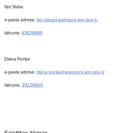
Ilze Staša
e-pasta adrese:
ilze.stasa@agentura.iem.gov.lv
tālrunis:
67829889
Diāna Poriķe
e-pasta adrese:
diāna.porike@agentura.iem.gov.lv
tālrunis:
29229669
Saistītas tēmas