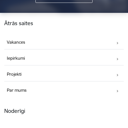
Kājene
Ātrās saites
Vakances
Iepirkumi
Projekti
Par mums
Noderīgi