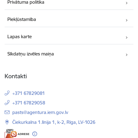
Privātuma politika
Piekļūstamība
Lapas karte
Sīkdatņu izvēles maiņa
Kontakti
+371 67829081
+371 67829058
E-pasts:
pasts@agentura.iem.gov.lv
Čiekurkalna 1.līnija 1, k-2, Rīga, LV-1026