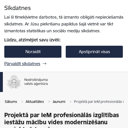
Pāriet uz lapas saturu
Sīkdatnes
Spied
lai meklētu
Enter
Lai šī tīmekļvietne darbotos, tā izmanto obligāti nepieciešamās
sīkdatnes. Ar Jūsu piekrišanu papildus šajā vietnē var tikt
izmantotas statistikas un sociālo mediju sīkdatnes.
Lūdzu, atzīmējiet savu izvēli:
Noraidīt
Apstiprināt visas
Pārvaldīt sīkdatnes
Sākums
Aktualitātes
Jaunumi
Projektā par IeM profesionālās iz
Projektā par IeM profesionālās izglītības
iestāžu mācību vides modernizēšanu