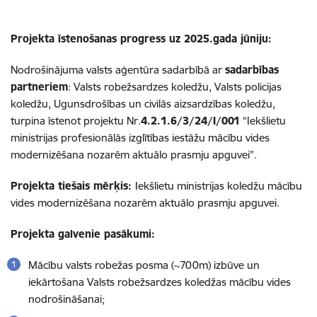
Projekta īstenošanas progress uz 2025.gada jūniju:
Nodrošinājuma valsts aģentūra sadarbībā ar
sadarbības
partneriem
:
Valsts robežsardzes koledžu, Valsts policijas
koledžu, Ugunsdrošības un civilās aizsardzības koledžu,
turpina īstenot
projektu
Nr.
4.2.1.6/3/24/I/001
“Iekšlietu
ministrijas profesionālās izglītības iestāžu mācību vides
modernizēšana nozarēm aktuālo prasmju apguvei”.
Projekta
tiešais
mērķis:
Iekšlietu ministrijas koledžu mācību
vides modernizēšana nozarēm aktuālo prasmju apguvei.
Projekta galvenie pasākumi:
Mācību valsts robežas posma (~700m) izbūve un
iekārtošana Valsts robežsardzes koledžas mācību vides
nodrošināšanai;