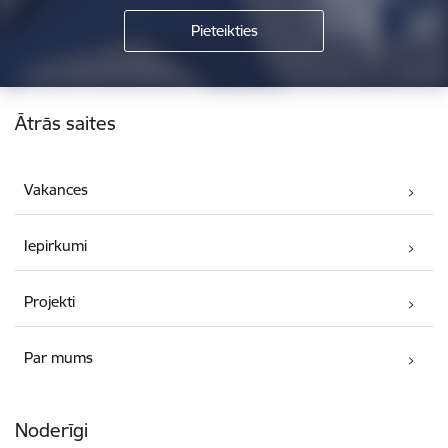
Kājene
Ātrās saites
Vakances
Iepirkumi
Projekti
Par mums
Noderīgi