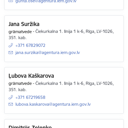
E-pasts:
gunta.ose@agentura.iem.gov.lv
Jana Suržika
grāmatvede
-
Čiekurkalna 1. līnija 1 k-6, Rīga, LV-1026,
351. kab.
+371 67829072
E-pasts:
jana.surzika@agentura.iem.gov.lv
Ļubova Kaškarova
grāmatvede
-
Čiekurkalna 1. līnija 1 k-6, Rīga, LV-1026,
351. kab.
+371 67219658
E-pasts:
lubova.kaskarova@agentura.iem.gov.lv
Dimitrijs Zeļenko