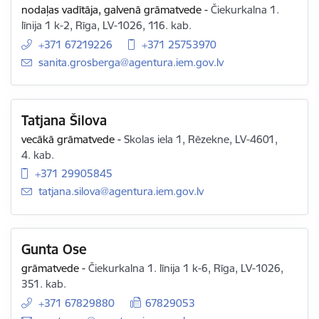
nodaļas vadītāja, galvenā grāmatvede
-
Čiekurkalna 1.
līnija 1 k-2, Rīga, LV-1026, 116. kab.
+371 67219226
+371 25753970
E-pasts:
sanita.grosberga@agentura.iem.gov.lv
Tatjana Šilova
vecākā grāmatvede
-
Skolas iela 1, Rēzekne, LV-4601,
4. kab.
+371 29905845
E-pasts:
tatjana.silova@agentura.iem.gov.lv
Gunta Ose
grāmatvede
-
Čiekurkalna 1. līnija 1 k-6, Rīga, LV-1026,
351. kab.
+371 67829880
67829053