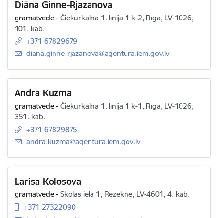
Diāna Ginne-Rjazanova
grāmatvede
-
Čiekurkalna 1. līnija 1 k-2, Rīga, LV-1026,
101. kab.
+371 67829679
E-pasts:
diana.ginne-rjazanova@agentura.iem.gov.lv
Andra Kuzma
grāmatvede
-
Čiekurkalna 1. līnija 1 k-1, Rīga, LV-1026,
351. kab.
+371 67829875
E-pasts:
andra.kuzma@agentura.iem.gov.lv
Larisa Kolosova
grāmatvede
-
Skolas iela 1, Rēzekne, LV-4601, 4. kab.
+371 27322090