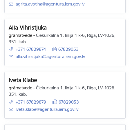
E-pasts:
agrita.avotina@agentura.iem.gov.lv
Alla Vihristjuka
grāmatvede
-
Čiekurkalna 1. līnija 1 k-6, Rīga, LV-1026,
351. kab.
+371 67829874
67829053
E-pasts:
alla.vihristjuka@agentura.iem.gov.lv
Iveta Klabe
grāmatvede
-
Čiekurkalna 1. līnija 1 k-6, Rīga, LV-1026,
351. kab.
+371 67829879
67829053
E-pasts:
iveta.klabe@agentura.iem.gov.lv