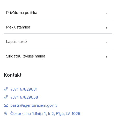
Privātuma politika
Piekļūstamība
Lapas karte
Sīkdatņu izvēles maiņa
Kontakti
+371 67829081
+371 67829058
E-pasts:
pasts@agentura.iem.gov.lv
Čiekurkalna 1.līnija 1, k-2, Rīga, LV-1026