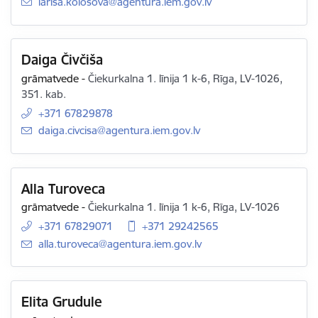
E-pasts:
larisa.kolosova@agentura.iem.gov.lv
Daiga Čivčiša
grāmatvede
-
Čiekurkalna 1. līnija 1 k-6, Rīga, LV-1026,
351. kab.
+371 67829878
E-pasts:
daiga.civcisa@agentura.iem.gov.lv
Alla Turoveca
grāmatvede
-
Čiekurkalna 1. līnija 1 k-6, Rīga, LV-1026
+371 67829071
+371 29242565
E-pasts:
alla.turoveca@agentura.iem.gov.lv
Elita Grudule