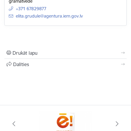
grāmatvede
+371 67829877
E-pasts:
elita.grudule@agentura.iem.gov.lv
Drukāt lapu
Dalīties