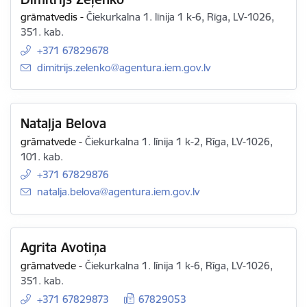
grāmatvedis
-
Čiekurkalna 1. līnija 1 k-6, Rīga, LV-1026,
351. kab.
+371 67829678
E-pasts:
dimitrijs.zelenko@agentura.iem.gov.lv
Nataļja Belova
grāmatvede
-
Čiekurkalna 1. līnija 1 k-2, Rīga, LV-1026,
101. kab.
+371 67829876
E-pasts:
natalja.belova@agentura.iem.gov.lv
Agrita Avotiņa
grāmatvede
-
Čiekurkalna 1. līnija 1 k-6, Rīga, LV-1026,
351. kab.
+371 67829873
67829053