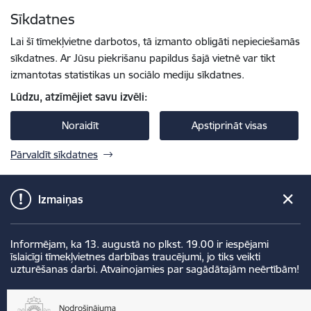
Pāriet uz lapas saturu
Sīkdatnes
Spied
lai meklētu
Enter
Lai šī tīmekļvietne darbotos, tā izmanto obligāti nepieciešamās
sīkdatnes. Ar Jūsu piekrišanu papildus šajā vietnē var tikt
izmantotas statistikas un sociālo mediju sīkdatnes.
Lūdzu, atzīmējiet savu izvēli:
Noraidīt
Apstiprināt visas
Pārvaldīt sīkdatnes
Izmaiņas
Informējam, ka 13. augustā no plkst. 19.00 ir iespējami
īslaicīgi tīmekļvietnes darbības traucējumi, jo tiks veikti
uzturēšanas darbi. Atvainojamies par sagādātajām neērtībām!