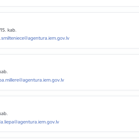
215. kab.
asts:
a.smilteniece@agentura.iem.gov.lv
kab.
asts:
ba.millere@agentura.iem.gov.lv
kab.
asts:
a.liepa@agentura.iem.gov.lv