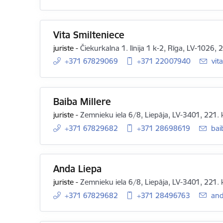
Vita Smilteniece
juriste
-
Čiekurkalna 1. līnija 1 k-2, Rīga, LV-1026, 
+371 67829069
+371 22007940
E-p
vit
Baiba Millere
juriste
-
Zemnieku iela 6/8, Liepāja, LV-3401, 221. 
+371 67829682
+371 28698619
E-p
bai
Anda Liepa
juriste
-
Zemnieku iela 6/8, Liepāja, LV-3401, 221. 
+371 67829682
+371 28496763
E-p
and