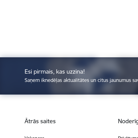
Esi pirmais, kas uzzina!
Saņem iknedēļas aktualitātes un citus jaunumus sa
Kājene
Ātrās saites
Noderīg