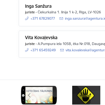
Inga Sanžura
juriste
-
Čiekurkalna 1. līnija 1 k-2, Rīga, LV-1026
+371 67829077
E-pasts:
inga.sanzura@agentura.i
Vita Kovaļevska
juriste
-
A.Pumpura iela 105B, ēka Nr.018, Daugavp
+371 65459249
E-pasts:
vita.kovalevska@agentur