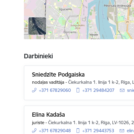
Darbinieki
Sniedzīte Podgaiska
nodaļas vadītāja
-
Čiekurkalna 1. līnija 1 k-2, Rīga,
+371 67829060
+371 29484207
E-p
sni
Elīna Kadaša
juriste
-
Čiekurkalna 1. līnija 1 k-2, Rīga, LV-1026, 
+371 67829048
+371 29443753
E-p
eli