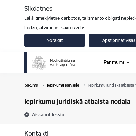
Pāriet uz lapas saturu
Sīkdatnes
Lai šī tīmekļvietne darbotos, tā izmanto obligāti nepiec
Lūdzu, atzīmējiet savu izvēli:
Noraidīt
Apstiprināt visas
Par mums
Sākums
Iepirkumu pārvalde
Iepirkumu juridiskā atbalsta 
Iepirkumu juridiskā atbalsta nodaļa
Atskaņot tekstu
Kontakti