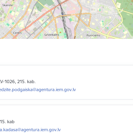
 LV-1026, 215. kab.
asts:
edzite.podgaiska@agentura.iem.gov.lv
215. kab
asts:
na.kadasa@agentura.iem.gov.lv