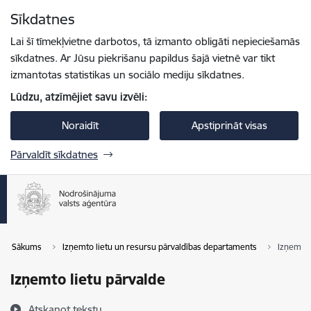
Pāriet uz lapas saturu
Sīkdatnes
Spied
lai meklētu
Enter
Lai šī tīmekļvietne darbotos, tā izmanto obligāti nepieciešamās
sīkdatnes. Ar Jūsu piekrišanu papildus šajā vietnē var tikt
izmantotas statistikas un sociālo mediju sīkdatnes.
Lūdzu, atzīmējiet savu izvēli:
Noraidīt
Apstiprināt visas
Pārvaldīt sīkdatnes
Sākums
Izņemto lietu un resursu pārvaldības departaments
Izņemto 
Izņemto lietu pārvalde
Atskaņot tekstu