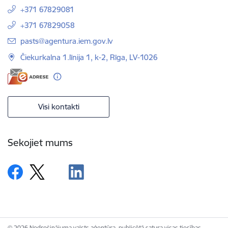
+371 67829081
+371 67829058
E-pasts:
pasts@agentura.iem.gov.lv
Čiekurkalna 1.līnija 1, k-2, Rīga, LV-1026
Visi kontakti
Sekojiet mums
© 2026 Nodrošinājuma valsts aģentūra, publicētā satura visas tiesības