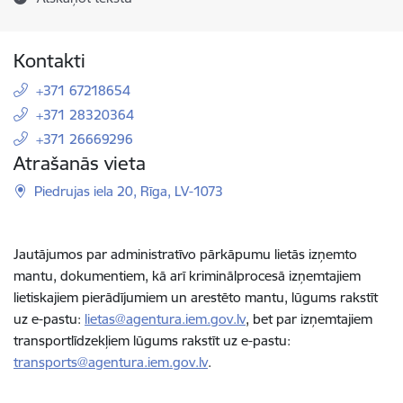
Kontakti
+371 67218654
+371 28320364
+371 26669296
Atrašanās vieta
Piedrujas iela 20, Rīga, LV-1073
Jautājumos par administratīvo pārkāpumu lietās izņemto
mantu, dokumentiem, kā arī kriminālprocesā izņemtajiem
lietiskajiem pierādījumiem un arestēto mantu, lūgums rakstīt
uz e-pastu:
lietas@agentura.iem.gov.lv
, bet par izņemtajiem
transportlīdzekļiem lūgums rakstīt uz e-pastu:
transports@agentura.iem.gov.lv
.