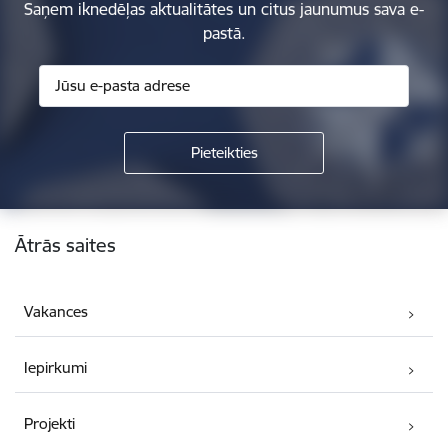
Saņem iknedēļas aktualitātes un citus jaunumus sava e-
pastā.
Kājene
Ātrās saites
Vakances
Iepirkumi
Projekti