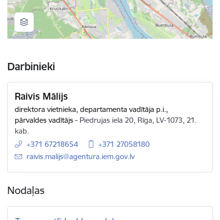
Darbinieki
Raivis Mālijs
direktora vietnieka, departamenta vadītāja p.i.,
pārvaldes vadītājs
-
Piedrujas iela 20, Rīga, LV-1073, 21.
kab.
+371 67218654
+371 27058180
E-pasts:
raivis.malijs@agentura.iem.gov.lv
Nodaļas