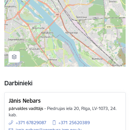
Darbinieki
Jānis Nebars
pārvaldes vadītājs
-
Piedrujas iela 20, Rīga, LV-1073, 24.
kab.
+371 67829087
+371 25620389
E-pasts:
janis.nebars@agentura.iem.gov.lv