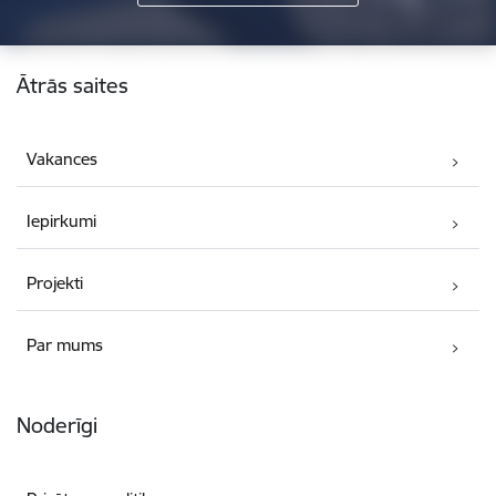
Kājene
Ātrās saites
Vakances
Iepirkumi
Projekti
Par mums
Noderīgi