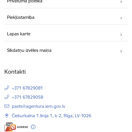
Privātuma politika
Piekļūstamība
Lapas karte
Sīkdatņu izvēles maiņa
Kontakti
+371 67829081
+371 67829058
E-pasts:
pasts@agentura.iem.gov.lv
Čiekurkalna 1.līnija 1, k-2, Rīga, LV-1026