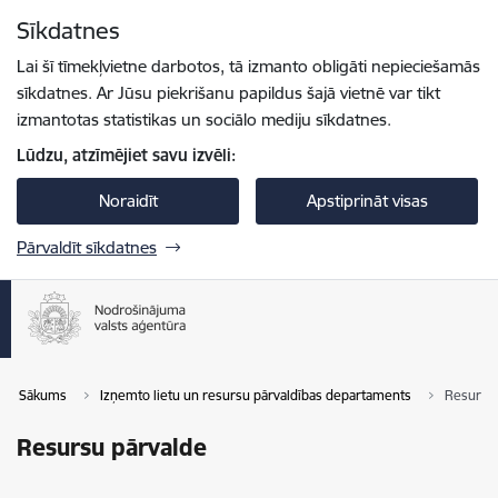
Pāriet uz lapas saturu
Sīkdatnes
Spied
lai meklētu
Enter
Lai šī tīmekļvietne darbotos, tā izmanto obligāti nepieciešamās
sīkdatnes. Ar Jūsu piekrišanu papildus šajā vietnē var tikt
izmantotas statistikas un sociālo mediju sīkdatnes.
Lūdzu, atzīmējiet savu izvēli:
Noraidīt
Apstiprināt visas
Pārvaldīt sīkdatnes
Sākums
Izņemto lietu un resursu pārvaldības departaments
Resursu 
Resursu pārvalde