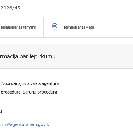
 2026/45
Iesniegšanas termiņš
Iesniegšanas vieta
ormācija par iepirkumu
Nodrošinājuma valsts aģentūra
 procedūra
Sarunu procedūra
i
ts:
kumi@agentura.iem.gov.lv