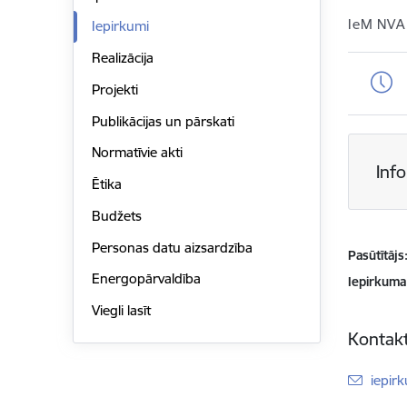
IeM NVA
Iepirkumi
Realizācija
Projekti
Publikācijas un pārskati
Normatīvie akti
Inf
Ētika
Budžets
Personas datu aizsardzība
Pasūtītājs
Energopārvaldība
Iepirkuma
Viegli lasīt
Kontakt
E-pas
iepir