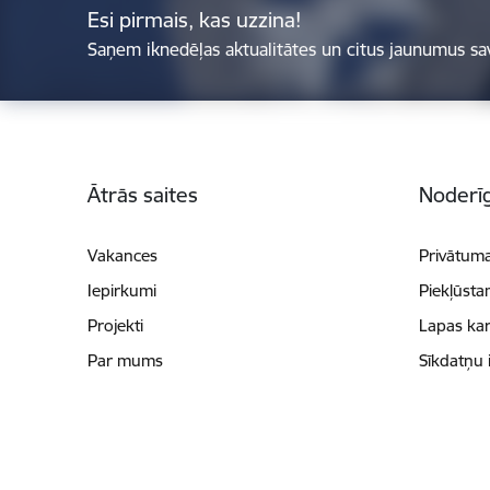
Esi pirmais, kas uzzina!
Saņem iknedēļas aktualitātes un citus jaunumus sa
Kājene
Ātrās saites
Noderīg
Vakances
Privātuma
Iepirkumi
Piekļūsta
Projekti
Lapas kar
Par mums
Sīkdatņu 