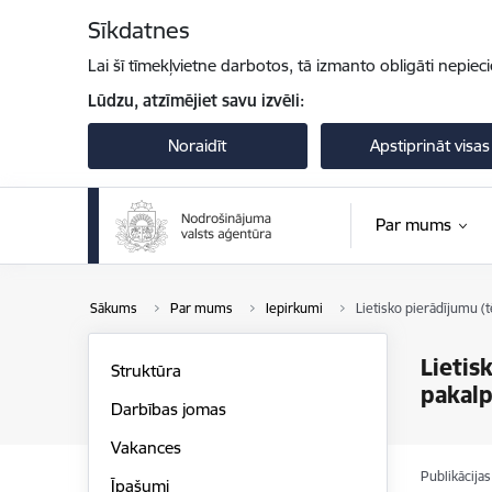
Pāriet uz lapas saturu
Sīkdatnes
Lai šī tīmekļvietne darbotos, tā izmanto obligāti nepiec
Lūdzu, atzīmējiet savu izvēli:
Noraidīt
Apstiprināt visas
Par mums
Sākums
Par mums
Iepirkumi
Lietisko pierādījumu (
Lietis
Struktūra
pakal
Darbības jomas
Vakances
Publikācija
Īpašumi