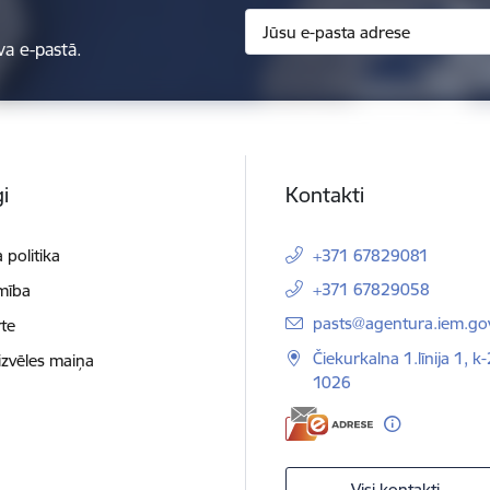
va e-pastā.
i
Kontakti
 politika
+371 67829081
+371 67829058
mība
E-pasts:
pasts@agentura.iem.gov
te
Čiekurkalna 1.līnija 1, k-
izvēles maiņa
1026
Visi kontakti