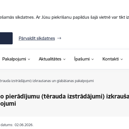
iešamās sīkdatnes. Ar Jūsu piekrišanu papildus šajā vietnē var tikt i
Pārvaldīt sīkdatnes
Pakalpojumi
Aktualitātes
Īpašumi
Kontakti
tērauda izstrādājumi) izkraušanas un glabāšanas pakalpojumi
ko pierādījumu (tērauda izstrādājumi) izkrauš
pojumi
s datums:
02.06.2026.