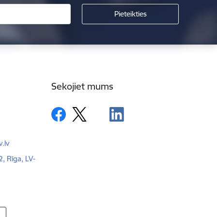
Sekojiet mums
.lv
2, Rīga, LV-