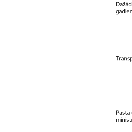
Dažādu
gadie
Transp
Pasta 
minist