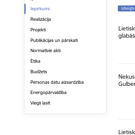
Iepirkumi
Izbeigts
Realizācija
Lietis
Projekti
glabā
Publikācijas un pārskati
Normatīvie akti
Ētika
Budžets
Nekust
Personas datu aizsardzība
Gulbe
Energopārvaldība
Viegli lasīt
Lietis