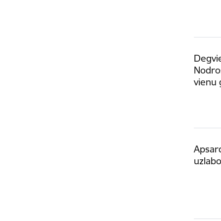
Degvie
Nodroš
vienu
Apsard
uzlabo