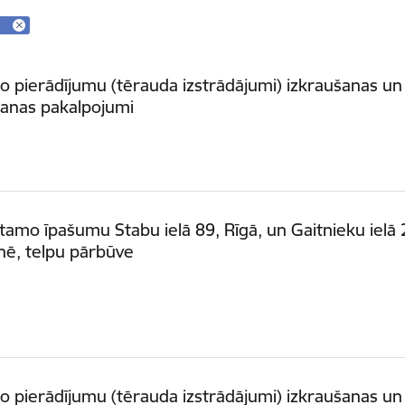
ko pierādījumu (tērauda izstrādājumi) izkraušanas un
šanas pakalpojumi
amo īpašumu Stabu ielā 89, Rīgā, un Gaitnieku ielā 
nē, telpu pārbūve
ko pierādījumu (tērauda izstrādājumi) izkraušanas un