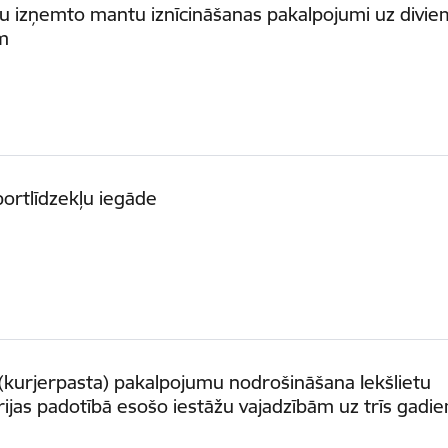
 izņemto mantu iznīcināšanas pakalpojumi uz divie
m
ortlīdzekļu iegāde
(kurjerpasta) pakalpojumu nodrošināšana Iekšlietu
rijas padotībā esošo iestāžu vajadzībām uz trīs gadi