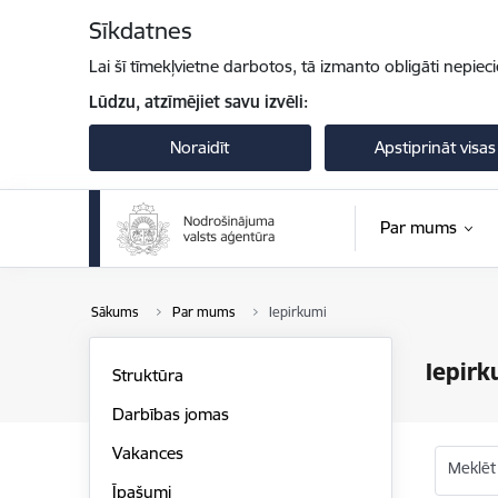
Pāriet uz lapas saturu
Sīkdatnes
Lai šī tīmekļvietne darbotos, tā izmanto obligāti nepiec
Lūdzu, atzīmējiet savu izvēli:
Noraidīt
Apstiprināt visas
Par mums
Sākums
Par mums
Iepirkumi
Iepirk
Struktūra
Darbības jomas
Vakances
Meklēt
Īpašumi