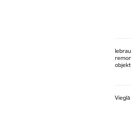
Iebrau
remont
objek
Vieglā