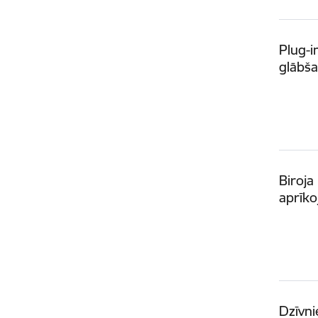
Plug-i
glābša
Biroja
aprīk
Dzīvni