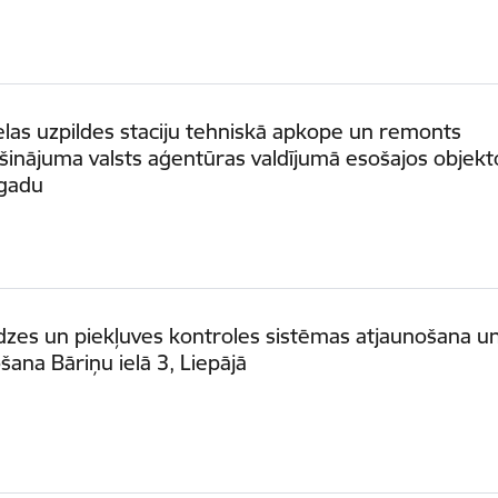
las uzpildes staciju tehniskā apkope un remonts
inājuma valsts aģentūras valdījumā esošajos objekt
 gadu
zes un piekļuves kontroles sistēmas atjaunošana u
šana Bāriņu ielā 3, Liepājā