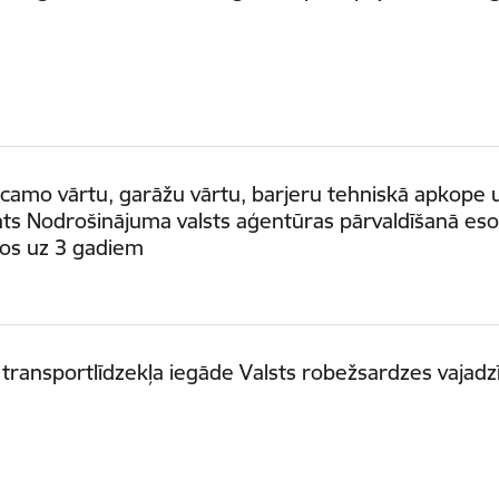
camo vārtu, garāžu vārtu, barjeru tehniskā apkope 
s Nodrošinājuma valsts aģentūras pārvaldīšanā eso
tos uz 3 gadiem
 transportlīdzekļa iegāde Valsts robežsardzes vajad