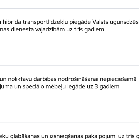
n hibrīda transportlīdzekļu piegāde Valsts ugunsdzēs
nas dienesta vajadzībām uz trīs gadiem
 un noliktavu darbības nodrošināšanai nepieciešamā
ojuma un speciālo mēbeļu iegāde uz 3 gadiem
eku glabāšanas un izsniegšanas pakalpojumi uz trīs