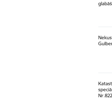
glabā
Nekust
Gulbe
Katast
speciā
Nr.82