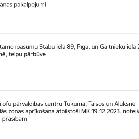
šanas pakalpojumi
amo īpašumu Stabu ielā 89, Rīgā, un Gaitnieku ielā 
nē, telpu pārbūve
rofu pārvaldības centru Tukumā, Talsos un Alūksnē
lās zonas aprīkošana atbilstoši MK 19.12.2023. note
2 prasībām