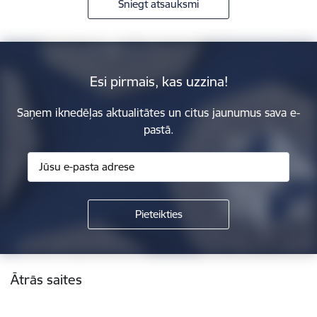
Sniegt atsauksmi
Esi pirmais, kas uzzina!
Saņem iknedēļas aktualitātes un citus jaunumus sava e-
pastā.
Kājene
Ātrās saites