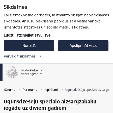
Pāriet uz lapas saturu
Sīkdatnes
Spied
lai meklētu
Enter
Lai šī tīmekļvietne darbotos, tā izmanto obligāti nepieciešamās
sīkdatnes. Ar Jūsu piekrišanu papildus šajā vietnē var tikt
izmantotas statistikas un sociālo mediju sīkdatnes.
Lūdzu, atzīmējiet savu izvēli:
Noraidīt
Apstiprināt visas
Pārvaldīt sīkdatnes
Sākums
Par mums
Iepirkumi
Ugunsdzēsēju speciālo aizsargzāb
Ugunsdzēsēju speciālo aizsargzābaku
iegāde uz diviem gadiem