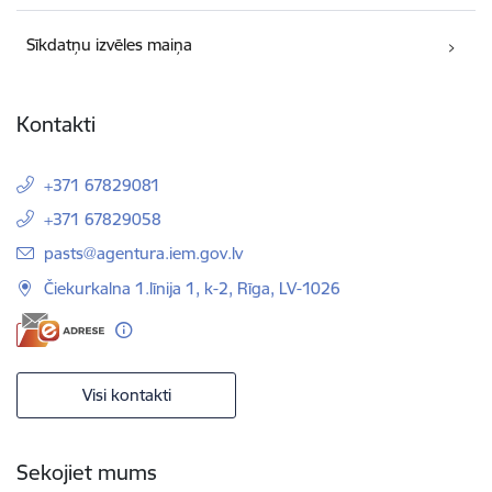
Sīkdatņu izvēles maiņa
Kontakti
+371 67829081
+371 67829058
E-pasts:
pasts@agentura.iem.gov.lv
Čiekurkalna 1.līnija 1, k-2, Rīga, LV-1026
Visi kontakti
Sekojiet mums