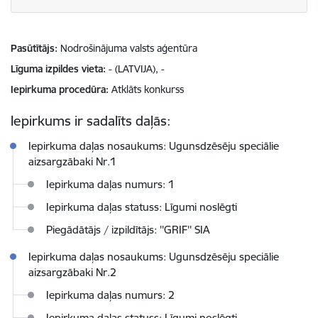
Pasūtītājs
Nodrošinājuma valsts aģentūra
Līguma izpildes vieta
- (LATVIJA), -
Iepirkuma procedūra
Atklāts konkurss
Iepirkums ir sadalīts daļās:
Iepirkuma daļas nosaukums: Ugunsdzēsēju speciālie
aizsargzābaki Nr.1
Iepirkuma daļas numurs: 1
Iepirkuma daļas statuss: Līgumi noslēgti
Piegādātājs / izpildītājs: ''GRIF'' SIA
Iepirkuma daļas nosaukums: Ugunsdzēsēju speciālie
aizsargzābaki Nr.2
Iepirkuma daļas numurs: 2
Iepirkuma daļas statuss: Līgumi noslēgti