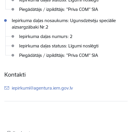
Piegādātājs / izpildītājs: ''Priva COM'' SIA
Iepirkuma daļas nosaukums: Ugunsdzēsēju speciālie
aizsargzābaki Nr.2
Iepirkuma daļas numurs: 2
Iepirkuma daļas statuss: Līgumi noslēgti
Piegādātājs / izpildītājs: ''Priva COM'' SIA
Kontakti
E-pasts:
iepirkumi@agentura.iem.gov.lv