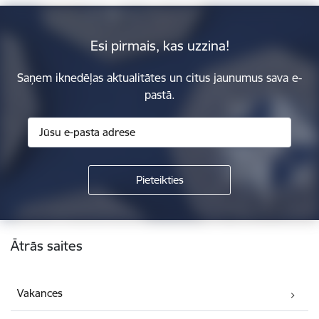
Esi pirmais, kas uzzina!
Saņem iknedēļas aktualitātes un citus jaunumus sava e-
pastā.
Kājene
Ātrās saites
Vakances