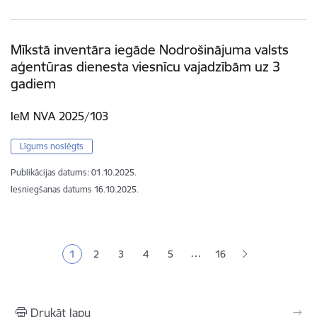
Mīkstā inventāra iegāde Nodrošinājuma valsts
aģentūras dienesta viesnīcu vajadzībām uz 3
gadiem
IeM NVA 2025/103
Līgums noslēgts
Publikācijas datums:
01.10.2025.
Iesniegšanas datums
16.10.2025.
Lapošana
…
1
2
3
4
5
16
Pašreizējā lapa
Lapa
Lapa
Lapa
Lapa
Drukāt lapu