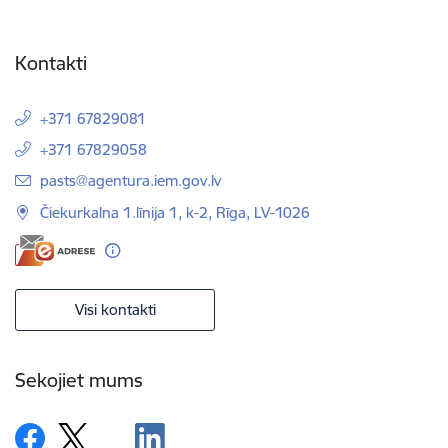
Kontakti
+371 67829081
+371 67829058
E-pasts:
pasts@agentura.iem.gov.lv
Čiekurkalna 1.līnija 1, k-2, Rīga, LV-1026
Visi kontakti
Sekojiet mums