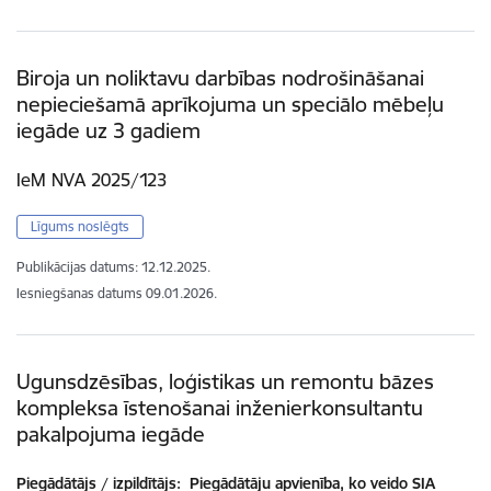
Biroja un noliktavu darbības nodrošināšanai
nepieciešamā aprīkojuma un speciālo mēbeļu
iegāde uz 3 gadiem
IeM NVA 2025/123
Līgums noslēgts
Publikācijas datums:
12.12.2025.
Iesniegšanas datums
09.01.2026.
Ugunsdzēsības, loģistikas un remontu bāzes
kompleksa īstenošanai inženierkonsultantu
pakalpojuma iegāde
Piegādātājs / izpildītājs:
Piegādātāju apvienība, ko veido SIA