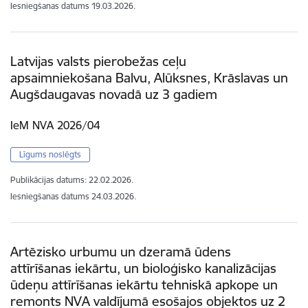
Iesniegšanas datums
19.03.2026.
Latvijas valsts pierobežas ceļu
apsaimniekošana Balvu, Alūksnes, Krāslavas un
Augšdaugavas novadā uz 3 gadiem
IeM NVA 2026/04
Līgums noslēgts
Publikācijas datums:
22.02.2026.
Iesniegšanas datums
24.03.2026.
Artēzisko urbumu un dzeramā ūdens
attīrīšanas iekārtu, un bioloģisko kanalizācijas
ūdeņu attīrīšanas iekārtu tehniskā apkope un
remonts NVA valdījumā esošajos objektos uz 2