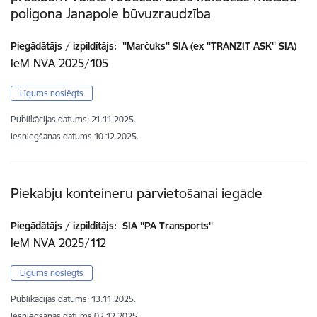
poligona Janapole būvuzraudzība
Piegādātājs / izpildītājs:
''Marčuks'' SIA (ex ''TRANZIT ASK'' SIA)
IeM NVA 2025/105
Līgums noslēgts
Publikācijas datums:
21.11.2025.
Iesniegšanas datums
10.12.2025.
Piekabju konteineru pārvietošanai iegāde
Piegādātājs / izpildītājs:
SIA ''PA Transports''
IeM NVA 2025/112
Līgums noslēgts
Publikācijas datums:
13.11.2025.
Iesniegšanas datums
02.12.2025.