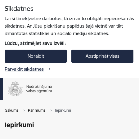
Pāriet uz lapas saturu
Sīkdatnes
Spied
lai meklētu
Enter
Lai šī tīmekļvietne darbotos, tā izmanto obligāti nepieciešamās
sīkdatnes. Ar Jūsu piekrišanu papildus šajā vietnē var tikt
izmantotas statistikas un sociālo mediju sīkdatnes.
Lūdzu, atzīmējiet savu izvēli:
Noraidīt
Apstiprināt visas
Pārvaldīt sīkdatnes
Sākums
Par mums
Iepirkumi
Iepirkumi