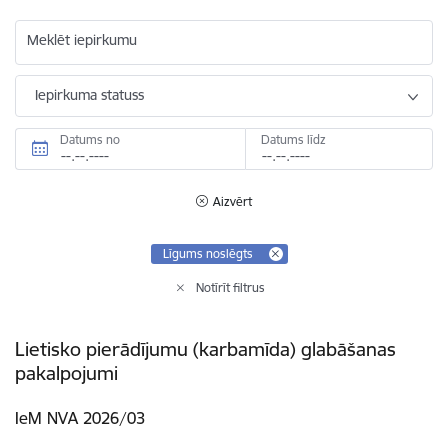
Meklēt iepirkumu
Iepirkuma statuss
Datums no
Datums līdz
Aizvērt
Līgums noslēgts
Notīrīt filtrus
Lietisko pierādījumu (karbamīda) glabāšanas
pakalpojumi
IeM NVA 2026/03