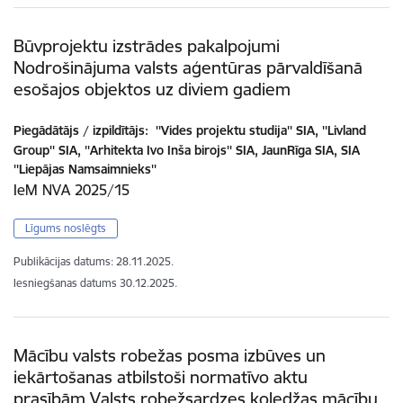
Būvprojektu izstrādes pakalpojumi
Nodrošinājuma valsts aģentūras pārvaldīšanā
esošajos objektos uz diviem gadiem
Piegādātājs / izpildītājs:
''Vides projektu studija'' SIA, ''Livland
Group'' SIA, ''Arhitekta Ivo Inša birojs'' SIA, JaunRīga SIA, SIA
''Liepājas Namsaimnieks''
IeM NVA 2025/15
Līgums noslēgts
Publikācijas datums:
28.11.2025.
Iesniegšanas datums
30.12.2025.
Mācību valsts robežas posma izbūves un
iekārtošanas atbilstoši normatīvo aktu
prasībām Valsts robežsardzes koledžas mācību