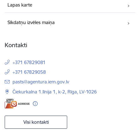
Lapas karte
Sīkdatņu izvēles maiņa
Kontakti
+371 67829081
+371 67829058
E-pasts:
pasts@agentura.iem.gov.lv
Čiekurkalna 1.līnija 1, k-2, Rīga, LV-1026
Visi kontakti