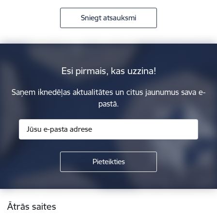
Sniegt atsauksmi
Esi pirmais, kas uzzina!
Saņem iknedēļas aktualitātes un citus jaunumus sava e-
pastā.
Kājene
Ātrās saites