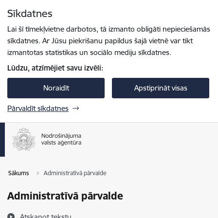
Pāriet uz lapas saturu
Sīkdatnes
Spied
lai meklētu
Enter
Lai šī tīmekļvietne darbotos, tā izmanto obligāti nepieciešamās
sīkdatnes. Ar Jūsu piekrišanu papildus šajā vietnē var tikt
izmantotas statistikas un sociālo mediju sīkdatnes.
Lūdzu, atzīmējiet savu izvēli:
Noraidīt
Apstiprināt visas
Pārvaldīt sīkdatnes
Sākums
Administratīvā pārvalde
Administratīvā pārvalde
Atskaņot tekstu