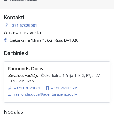
Kontakti
+371 67829081
Atrašanās vieta
Čiekurkalna 1.līnija 1, k-2, Rīga, LV-1026
Darbinieki
Raimonds Dūcis
pārvaldes vadītājs
-
Čiekurkalna 1.līnija 1, k-2, Rīga, LV-
1026, 209. kab.
+371 67829081
+371 26103609
E-pasts:
raimonds.ducis@agentura.iem.gov.lv
Nodaļas