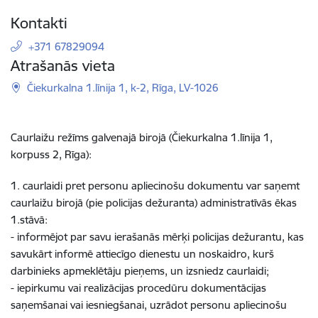
Kontakti
+371 67829094
Atrašanās vieta
Čiekurkalna 1.līnija 1, k-2, Rīga, LV-1026
Caurlaižu režīms galvenajā birojā (Čiekurkalna 1.līnija 1,
korpuss 2, Rīga):
1. caurlaidi pret personu apliecinošu dokumentu var saņemt
caurlaižu birojā (pie policijas dežuranta) administratīvās ēkas
1.stāvā:
- informējot par savu ierašanās mērķi policijas dežurantu, kas
savukārt informē attiecīgo dienestu un noskaidro, kurš
darbinieks apmeklētāju pieņems, un izsniedz caurlaidi;
- iepirkumu vai realizācijas procedūru dokumentācijas
saņemšanai vai iesniegšanai, uzrādot personu apliecinošu