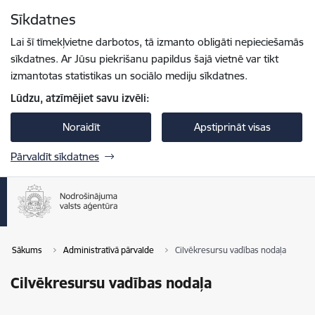
Pāriet uz lapas saturu
Sīkdatnes
Spied
lai meklētu
Enter
Lai šī tīmekļvietne darbotos, tā izmanto obligāti nepieciešamās
sīkdatnes. Ar Jūsu piekrišanu papildus šajā vietnē var tikt
izmantotas statistikas un sociālo mediju sīkdatnes.
Lūdzu, atzīmējiet savu izvēli:
Noraidīt
Apstiprināt visas
Pārvaldīt sīkdatnes
Sākums
Administratīvā pārvalde
Cilvēkresursu vadības nodaļa
Cilvēkresursu vadības nodaļa