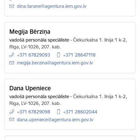
E-pasts:
dina.tarane@agentura.iem.gov.lv
Megija Bērziņa
vadošā personāla speciāliste
-
Čiekurkalna 1. līnija 1 k-2,
Rīga, LV-1026, 207. kab.
+371 67829093
+371 28647118
E-pasts:
megija.berzina@agentura.iem.gov.lv
Dana Upeniece
vadošā personāla speciāliste
-
Čiekurkalna 1. līnija 1 k-2,
Rīga, LV-1026, 207. kab.
+371 67829098
+371 28602044
E-pasts:
dana.upeniece@agentura.iem.gov.lv