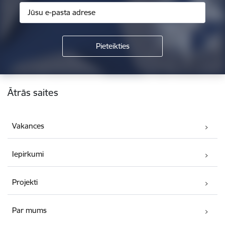
Kājene
Ātrās saites
Vakances
Iepirkumi
Projekti
Par mums