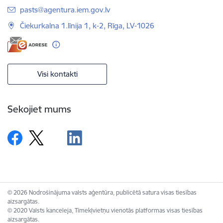
E-pasts:
pasts@agentura.iem.gov.lv
Čiekurkalna 1.līnija 1, k-2, Rīga, LV-1026
Visi kontakti
Sekojiet mums
© 2026 Nodrošinājuma valsts aģentūra, publicētā satura visas tiesības
aizsargātas.
© 2020 Valsts kanceleja, Tīmekļvietņu vienotās platformas visas tiesības
aizsargātas.