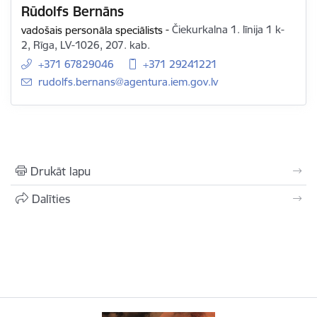
Rūdolfs Bernāns
vadošais personāla speciālists
-
Čiekurkalna 1. līnija 1 k-
2, Rīga, LV-1026, 207. kab.
+371 67829046
+371 29241221
E-pasts:
rudolfs.bernans@agentura.iem.gov.lv
Drukāt lapu
Dalīties