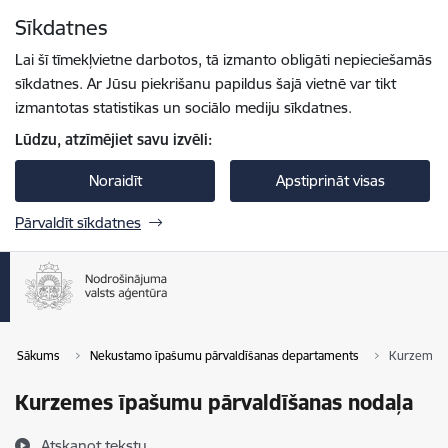
Pāriet uz lapas saturu
Sīkdatnes
Spied
lai meklētu
Enter
Lai šī tīmekļvietne darbotos, tā izmanto obligāti nepieciešamās
sīkdatnes. Ar Jūsu piekrišanu papildus šajā vietnē var tikt
izmantotas statistikas un sociālo mediju sīkdatnes.
Lūdzu, atzīmējiet savu izvēli:
Noraidīt
Apstiprināt visas
Pārvaldīt sīkdatnes
Sākums
Nekustamo īpašumu pārvaldīšanas departaments
Kurzemes 
Kurzemes īpašumu pārvaldīšanas nodaļa
Atskaņot tekstu