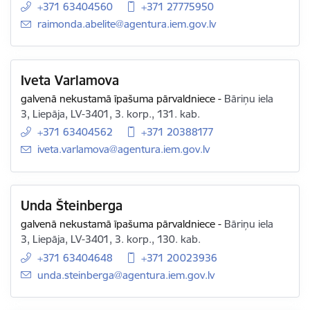
+371 63404560
+371 27775950
E-pasts:
raimonda.abelite@agentura.iem.gov.lv
Iveta Varlamova
galvenā nekustamā īpašuma pārvaldniece
-
Bāriņu iela
3, Liepāja, LV-3401, 3. korp., 131. kab.
+371 63404562
+371 20388177
E-pasts:
iveta.varlamova@agentura.iem.gov.lv
Unda Šteinberga
galvenā nekustamā īpašuma pārvaldniece
-
Bāriņu iela
3, Liepāja, LV-3401, 3. korp., 130. kab.
+371 63404648
+371 20023936
E-pasts:
unda.steinberga@agentura.iem.gov.lv