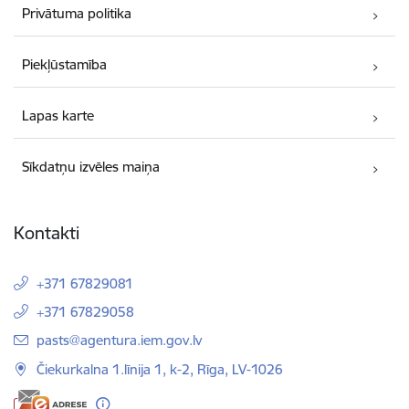
Privātuma politika
Piekļūstamība
Lapas karte
Sīkdatņu izvēles maiņa
Kontakti
+371 67829081
+371 67829058
E-pasts:
pasts@agentura.iem.gov.lv
Čiekurkalna 1.līnija 1, k-2, Rīga, LV-1026