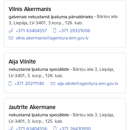
Vilnis Akermanis
galvenais nekustamā īpašuma pārvaldnieks
-
Bāriņu iela
3, Liepāja, LV-3401, 3.korp., 126. kab.
+371 63404557
+371 29321006
E-pasts:
vilnis.akermanis@agentura.iem.gov.lv
Aija Vilnīte
nekustamā īpašuma speciāliste
-
Bāriņu iela 3, Liepāja,
LV-3401, 3. korp., 128. kab.
+371 20211140
E-pasts:
aija.vilnite@agentura.iem.gov.lv
Jautrīte Akermane
nekustamā īpašuma speciāliste
-
Bāriņu iela 3, Liepāja,
LV-3401, 3. korp., 125. kab.
+371 63404556
+371 26430950