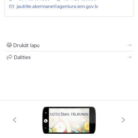
E-pasts:
jautrite.akermane@agentura.iem.gov.lv
Drukāt lapu
Dalīties