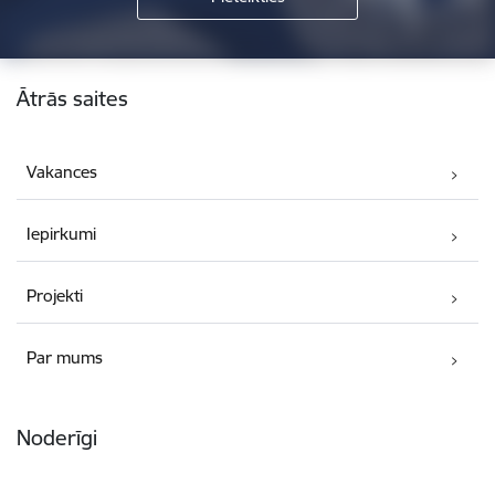
Kājene
Ātrās saites
Vakances
Iepirkumi
Projekti
Par mums
Noderīgi