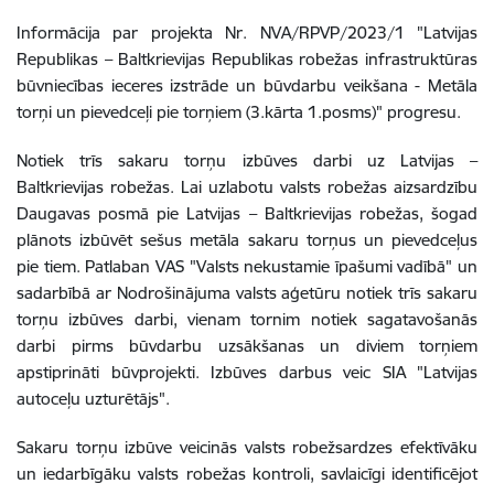
Informācija par projekta Nr. NVA/RPVP/2023/1 "Latvijas
Republikas – Baltkrievijas Republikas robežas infrastruktūras
būvniecības ieceres izstrāde un būvdarbu veikšana - Metāla
torņi un pievedceļi pie torņiem (3.kārta 1.posms)" progresu.
Notiek trīs sakaru torņu izbūves darbi uz Latvijas –
Baltkrievijas robežas. Lai uzlabotu valsts robežas aizsardzību
Daugavas posmā pie Latvijas – Baltkrievijas robežas, šogad
plānots izbūvēt sešus metāla sakaru torņus un pievedceļus
pie tiem. Patlaban VAS "Valsts nekustamie īpašumi vadībā" un
sadarbībā ar Nodrošinājuma valsts aģetūru notiek trīs sakaru
torņu izbūves darbi, vienam tornim notiek sagatavošanās
darbi pirms būvdarbu uzsākšanas un diviem torņiem
apstiprināti būvprojekti. Izbūves darbus veic SIA "Latvijas
autoceļu uzturētājs".
Sakaru torņu izbūve veicinās valsts robežsardzes efektīvāku
un iedarbīgāku valsts robežas kontroli, savlaicīgi identificējot