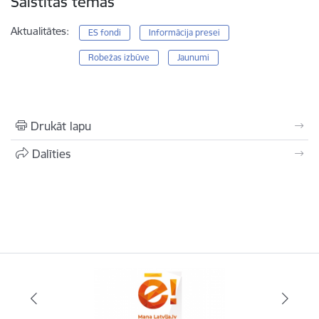
Saistītas tēmas
Aktualitātes:
ES fondi
Informācija presei
Robežas izbūve
Jaunumi
Drukāt lapu
Dalīties