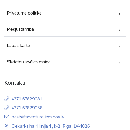
Privātuma politika
Piekļūstamība
Lapas karte
Sīkdatņu izvēles maiņa
Kontakti
+371 67829081
+371 67829058
E-pasts:
pasts@agentura.iem.gov.lv
Čiekurkalna 1.līnija 1, k-2, Rīga, LV-1026