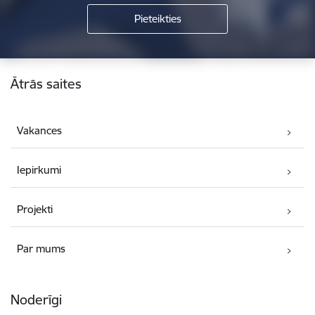
Kājene
Ātrās saites
Vakances
Iepirkumi
Projekti
Par mums
Noderīgi