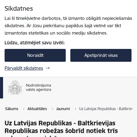
Pāriet uz lapas saturu
Sīkdatnes
Spied
lai meklētu
Enter
Lai šī tīmekļvietne darbotos, tā izmanto obligāti nepieciešamās
sīkdatnes. Ar Jūsu piekrišanu papildus šajā vietnē var tikt
izmantotas statistikas un sociālo mediju sīkdatnes.
Lūdzu, atzīmējiet savu izvēli:
Noraidīt
Apstiprināt visas
Pārvaldīt sīkdatnes
Sākums
Aktualitātes
Jaunumi
Uz Latvijas Republikas - Baltkrievi
Uz Latvijas Republikas - Baltkrievijas
Republikas robežas šobrīd notiek trīs