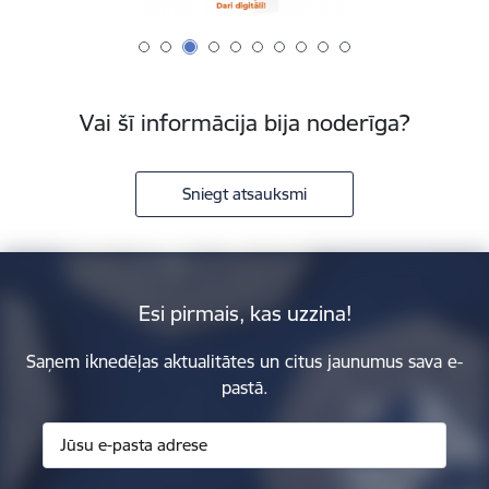
Vai šī informācija bija noderīga?
Sniegt atsauksmi
Esi pirmais, kas uzzina!
Saņem iknedēļas aktualitātes un citus jaunumus sava e-
pastā.