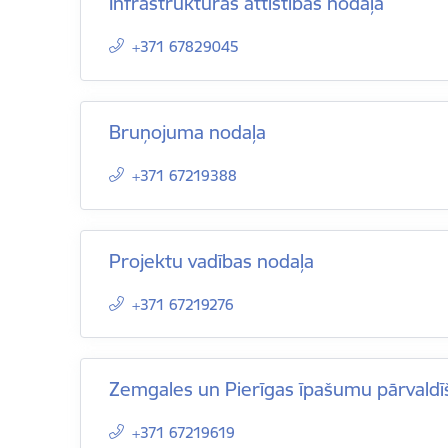
Infrastruktūras attīstības nodaļa
+371 67829045
Bruņojuma nodaļa
+371 67219388
Projektu vadības nodaļa
+371 67219276
Zemgales un Pierīgas īpašumu pārvaldī
+371 67219619