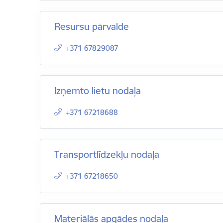
Resursu pārvalde
+371 67829087
Izņemto lietu nodaļa
+371 67218688
Transportlīdzekļu nodaļa
+371 67218650
Materiālās apgādes nodaļa