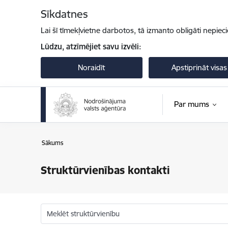
Pāriet uz lapas saturu
Sīkdatnes
Lai šī tīmekļvietne darbotos, tā izmanto obligāti nepiec
Lūdzu, atzīmējiet savu izvēli:
Noraidīt
Apstiprināt visas
Par mums
Sākums
Struktūrvienības kontakti
Meklēt struktūrvienību