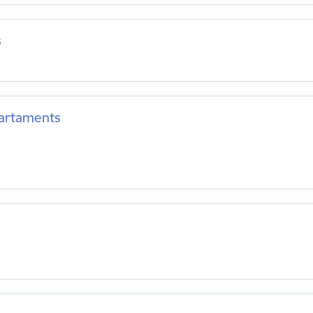
s
artaments